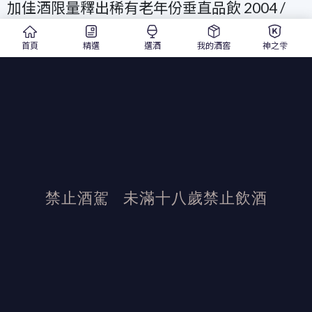
加佳酒限量釋出稀有老年份垂直品飲 2004 /
2011，獨享時間沈澱後各年份的美妙風采✨
首頁
精選
選酒
我的酒窖
神之雫
2004 年更是全台線上獨家擁有，最後庫存一
次釋出❗️
懂行的酒友們一起來體驗時間演練的美好滋味
吧🍇
禁止酒駕
未滿十八歲禁止飲酒
發布日期：2024/1/4
活動結束後加佳酒保有活動最終解釋權