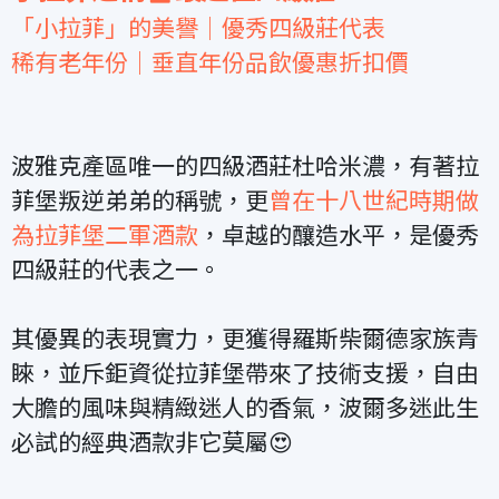
「小拉菲」的美譽｜優秀四級莊代表
稀有老年份｜垂直年份品飲優惠折扣價
波雅克產區唯一的四級酒莊杜哈米濃，有著拉
菲堡叛逆弟弟的稱號，更
曾在十八世紀時期做
為拉菲堡二軍酒款
，卓越的釀造水平，是優秀
四級莊的代表之一。
其優異的表現實力，更獲得羅斯柴爾德家族青
睞，並斥鉅資從拉菲堡帶來了技術支援，自由
大膽的風味與精緻迷人的香氣，波爾多迷此生
必試的經典酒款非它莫屬😍