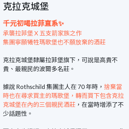
克拉克城堡
千元初喝拉菲直系✨
承襲拉菲堡 X 五支箭家族之作
集團寧願犧牲瑪歌堡也不願放棄的酒莊
克拉克城堡隸屬拉菲堡旗下，可說是高貴不
貴、最親民的波爾多名莊。
據說 Rothschild 集團主人在 70 年時，
捨棄當
時也在尋求買主的瑪歌堡，轉而買下包含克拉
克城堡在內的三個親民酒莊
，在當時增添了不
少話題性。