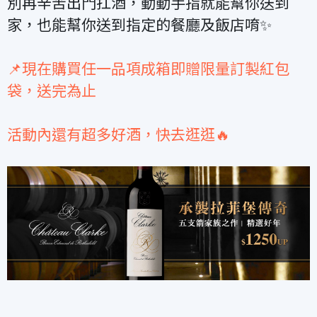
別再辛苦出門扛酒，動動手指就能幫你送到
家，也能幫你送到指定的餐廳及飯店唷✨
📌現在購買任一品項成箱即贈限量訂製紅包
袋，送完為止
活動內還有超多好酒，快去逛逛🔥