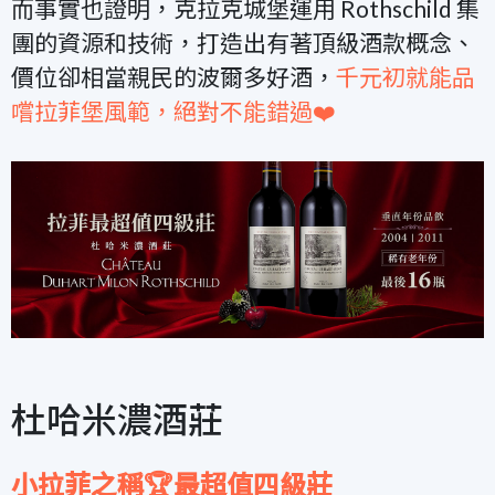
而事實也證明，克拉克城堡運用 Rothschild 集
團的資源和技術，打造出有著頂級酒款概念、
價位卻相當親民的波爾多好酒，
千元初就能品
嚐拉菲堡風範，絕對不能錯過❤️
杜哈米濃酒莊
小拉菲之稱🏆最超值四級莊