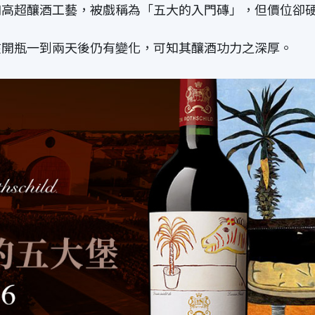
和高超釀酒工藝，被戲稱為「五大的入門磚」，但價位卻
在開瓶一到兩天後仍有變化，可知其釀酒功力之深厚。