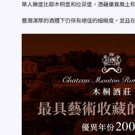
單人舞堡比鄰木桐堡和拉菲堡，憑藉優異風土
豐潤渾厚的酒體下仍保有絕佳的細緻度，並且