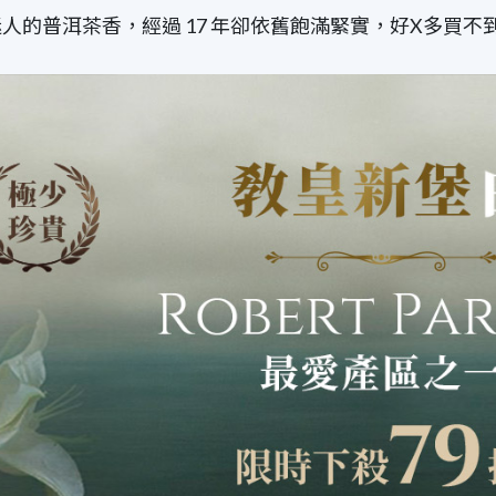
的普洱茶香，經過 17 年卻依舊飽滿緊實，好X多買不到的