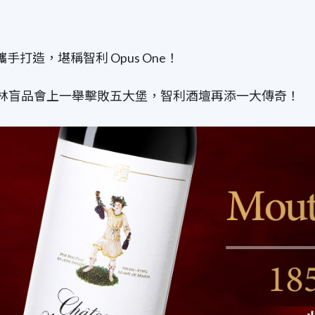
莊攜手打造，堪稱智利 Opus One！
還曾在柏林盲品會上一舉擊敗五大堡，智利酒壇再添一大傳奇！