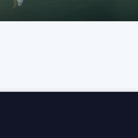
喝過嗎？
irette 及 Roussanne 混釀而成，結合了花香梨香，乾