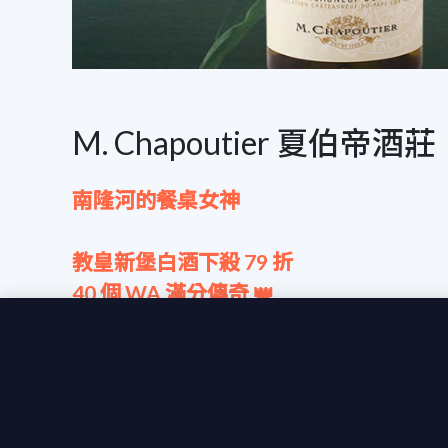
M. Chapoutier 夏伯帝酒莊
南隆河的餐桌女神
教皇新堡白酒下殺 79 折
40 個 WA 滿分傳奇 👑
教皇新堡紅酒聲名遠播，那教皇新堡白酒你有
採用隆河產區獨特的 Grenache Blanc、Cla