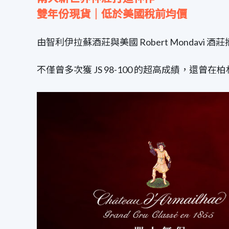
雙年份現貨｜低於美國稅前均價
由智利伊拉蘇酒莊與美國 Robert Mondavi 酒
不僅曾多次獲 JS 98-100 的超高成績，