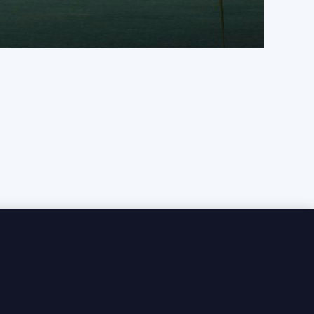
淨爽脆且層次，那宛如初戀悸動般般迷人💛