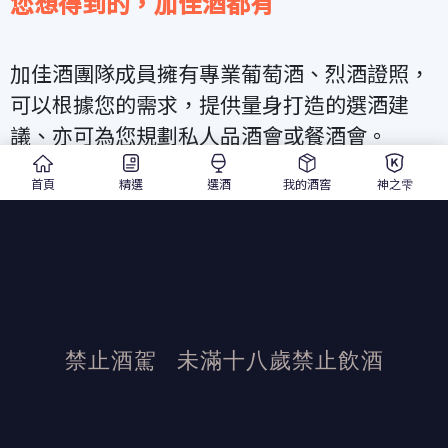
您想得到的，加佳酒都有
加佳酒團隊成員擁有專業葡萄酒、烈酒證照，
可以根據您的需求，提供量身打造的選酒建
議、亦可為您規劃私人品酒會或餐酒會。
首頁
精選
選酒
我的酒窖
神之雫
此外，加佳酒更獨家引進「法國精品級雷射雕
刻機」，可在酒瓶刻上文字或是企業 Logo，輕
鬆解決您的送禮難題！
禁止酒駕
未滿十八歲禁止飲酒
發布日期：2025/4/21
活動結束後加佳酒保有活動最終解釋權