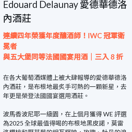
Edouard Delaunay 愛德華德洛
內酒莊
連續四年榮獲年度釀酒師！IWC 冠軍衛
冕者
與五大堡同等法國國宴用酒｜三入 8 折
在各大葡萄酒媒體上被大肆報導的愛德華德洛
內酒莊，是布根地最炙手可熱的一顆新星，去
年更是榮登法國國宴選用酒莊。
波馬香波尼耶一級園，在上個月獲得 WE 評選
為2025 全球最值得喝的布根地黑皮諾，莫雷