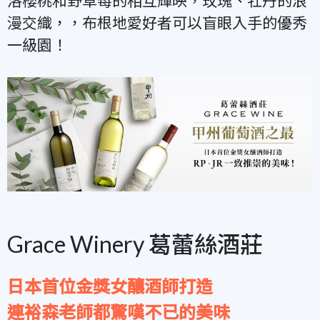
洛櫻桃和野草莓的相互輝映，玫瑰、牡丹的浪
漫交織，，布根地愛好者可以盲眼入手的優秀
一級園！
Grace Winery 葛蕾絲酒莊
日本首位金獎女釀酒師打造
連裕森老師都驚嘆不已的美味