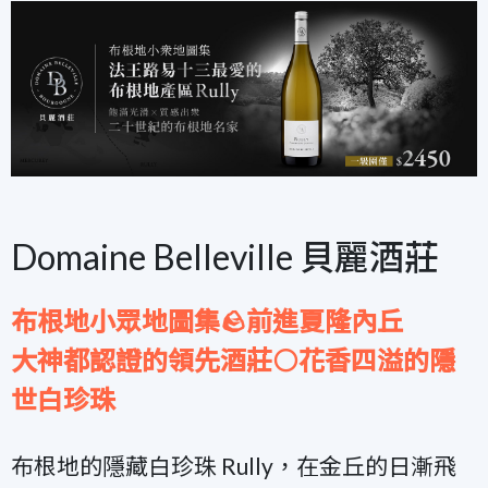
Domaine Belleville 貝麗酒莊
布根地小眾地圖集🪨前進夏隆內丘
大神都認證的領先酒莊⚪花香四溢的隱
世白珍珠
布根地的隱藏白珍珠 Rully，在金丘的日漸飛