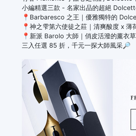
小編精選三款 - 名家出品的超絕 Dolc
📍Barbaresco 之王｜優雅獨特的 Dolc
📍神之雫第六使徒之莊｜清爽酸度 x 薄
📍新派 Barolo 大師｜俏皮活潑的薰衣
三入任選 85 折，千元一探大師風采🔎