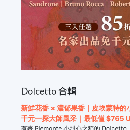
Dolcetto 合輯
新鮮花香 × 濃郁果香｜皮埃蒙特的
千元一探大師風采｜最低僅 $765 U
有著 Piemonte 小甜心之稱的 Do