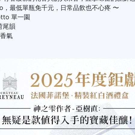
etto，最低單瓶免千元，日常品飲也不心疼 〜
etto 單一園
荷尾韻
草香氣