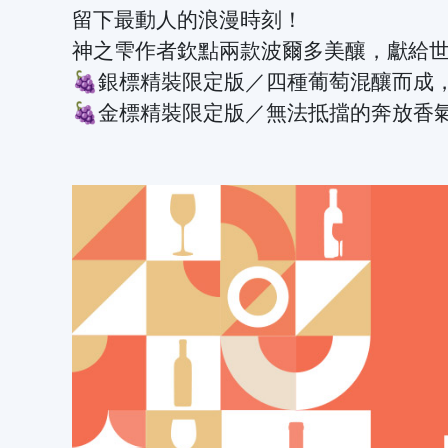
留下最動人的浪漫時刻！
神之雫作者欽點兩款波爾多美釀，獻給
🍇銀標精裝限定版／四種葡萄混釀而成
🍇金標精裝限定版／無法抵擋的奔放香