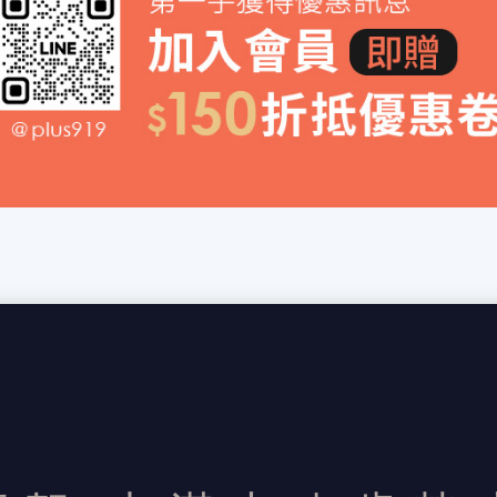
協助
賣？ 想幫家人挑選特殊年份、具意義的葡萄酒，