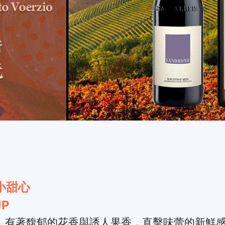
小甜心
P
lcetto，有著馥郁的花香與誘人果香，直擊味蕾的