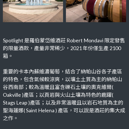
Spotlight 是羅伯蒙岱維酒莊 Robert Mondavi 限定發售
的限量酒款，產量非常稀少，2021 年份僅生產 2100
箱。
重要的卡本內蘇維濃葡萄，結合了納帕山谷各子產區
的特色，包含氣候較涼爽，以壤土土質為主的納帕山
谷西南部；較為溫暖且富含礫石土壤的奧克維爾(
Oakville )產區；以頁岩與火山土壤為特色的鹿躍(
Stags Leap )產區；以及非常溫暖且以岩石地質為主的
聖海蓮娜( Saint Helena ) 產區，可以說是酒莊的集大成
之作。