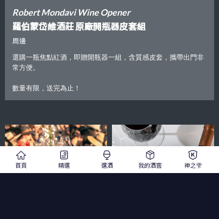
Robert Mondavi Wine Opener
羅伯蒙岱維酒莊 原廠開瓶器皮套組
周邊
選購一瓶焦點紅酒，即贈開瓶器一組，含質感皮套，攜帶出門非
常方便。
數量有限，送完為止！
首頁
精選
選酒
我的酒窖
神之雫