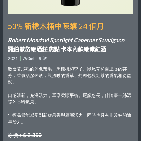
53% 新橡木桶中陳釀 24 個月
Robert Mondavi Spotlight Cabernet Sauvignon
羅伯蒙岱維酒莊 焦點 卡本內蘇維濃紅酒
2021
750ml
紅酒
散發著成熟的深色漿果、黑櫻桃和李子、鼠尾草和百里香的芬
芳，香氣活潑奔放，與溫暖的香草、烤麵包與紅茶的香氣相得益
彰。
口感清新，充滿活力，單寧柔順平衡。尾韻悠長，伴隨著一絲溫
暖的香料氣息。
年輕品嘗能感受到新鮮果香與層層活力，同時也具有非常好的陳
年潛力。
原價：$ 3,350