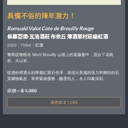
具備不俗的陳年潛力！
Romuald Valot Cote de Brouilly Rouge
侯慕亞德·瓦洛酒莊 布依丘 薄酒萊村莊級紅酒
2020
750ml
紅酒
葡萄從種植在 Mont Brouilly 山坡上的荖藤蔓中，混合了花崗
岩、火山岩。
從酒杯裡透出的華麗紅寶石色澤，表現出美麗的張力和獨特的石
質礦物氣息，單寧緊緻優雅，酸度怡人，令人印象深刻。
原價：$ 1,360
優惠價 $ 1,088