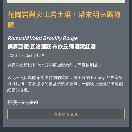
花崗岩與火山岩土壤，帶來明亮礦物
感
Romuald Valot Brouilly Rouge
侯慕亞德·瓦洛酒莊 布依丘 薄酒萊紅酒
2020
750ml
紅酒
這裡的土壤比其他地方的更加鬆散些，而且恰到處！
因此一入口就能感受出特別的柔軟，最美好的 Brouilly 都在這瓶
可以找到，有著濃厚的覆盆子漿果香氣，一個晚上慢慢品出每個
細節的香氣。
原價：$ 1,360
優惠價 $ 960