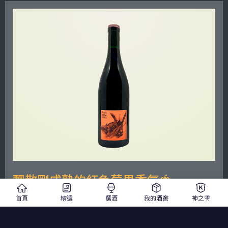
飄散剛成熟的紅色莓果香氣🍓
首頁
精選
選酒
我的酒窖
神之雫
Romuald Valot Chenas Rouge
侯慕亞德·瓦洛酒莊 薛納 薄酒萊村莊級紅酒