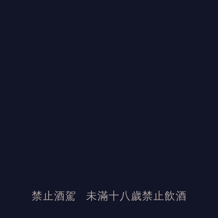
2020
750ml
紅酒
葡萄園位於 Fleurie 的北部，這是一塊陡峭的花崗岩斜坡，帶有
一點石灰岩。
深色的紅寶石色澤，有著剛熟成略帶青澀味道的紅色莓果香氣，
如紅醋栗、草莓、櫻桃等；尾韻帶著一絲礦物氣息，讓人充滿好
奇，忍不住一口接著一口品嚐。
原價：$ 1,360
優惠價 $ 960
禁止酒駕
未滿十八歲禁止飲酒