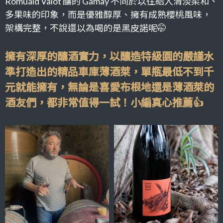
Romuald Valot 釀的 Gamay 不同於以往給人清淡柔和、
多果味的印象，而是優雅醇厚、擁有成熟櫻桃風味，
架構完整，不說還以為喝的是黑皮諾呢🤭
擁有深厚的釀酒實力，以釀造特級園的嚴謹水
準打造出的精品車庫薄酒萊，單瓶最低不到千
元就能擁有，無論是喜愛布根地還是薄酒萊的
酒友們，都非常值得一試！小編真心推薦👍