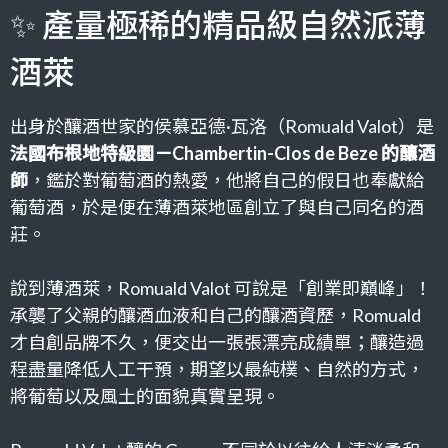
✨ 產量極稀的精品級自然派薄
酒萊
出身於釀酒世家的侯慕亞德·瓦洛（Romuald Valot）是
法國布根地特級園－Chambertin-Clos de Beze 的釀酒
師
，鑑於對葡萄酒的熱愛，他將自己的假日也奉獻給
葡萄酒，於是便在薄酒萊地區創立了與自己同名的酒
莊。
說到薄酒萊，Romuald Valot 可說是「創業即巔峰」！
承襲了父親的釀酒血液和自己的釀酒資歷，Romuald
才自創品牌不久，便交出一張張漂亮成績單；釀造過
程盡量降低人工干預，期望以最純樸、自然的方式，
將葡萄以及風土的面貌真實呈現。