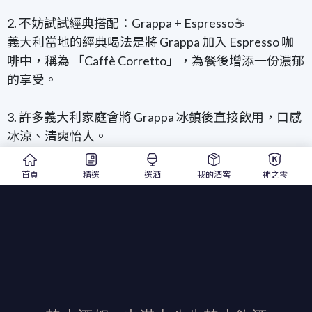
2. 不妨試試經典搭配：Grappa + Espresso☕
義大利當地的經典喝法是將 Grappa 加入 Espresso 咖
啡中，稱為 「Caffè Corretto」，為餐後增添一份濃郁
的享受。
3. 許多義大利家庭會將 Grappa 冰鎮後直接飲用，口感
冰涼、清爽怡人。
4. Grappa 的適飲溫度是多少？
首頁
精選
選酒
我的酒窖
神之雫
年輕的 Grappa 適飲溫度為 9℃-13℃，最能展現其清新
的風味。
經木桶陳釀的 Grappa 適宜於 17℃-19℃，此時香氣與
層次最為豐富。