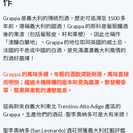
作
Grappa 是義大利的傳統烈酒，歷史可追溯至 1500 多
年前，堪稱義大利的國酒！
Grappa 的原料是
葡萄釀酒
後的果渣（包括葡萄皮、籽和果梗），因此也稱作
「渣釀白蘭地」。Grappa 的地位如同英國的威士忌、
法國的干邑或中國的白酒，是充滿濃濃義大利風情的
烈酒好選擇！
Grappa 的風味多樣，年輕的酒款清新俐落，風味直接
而明快；經過木桶陳釀的版本則更為圓潤，散發著香
草、堅果與果乾的濃郁氣息。
這兩款來自義大利東北 Trentino-Alto Adige 產區的
Grappa，生產他們的酒莊 -
聖李奧納多
可是大有來頭！
聖李奧納多 (San Leonardo) 酒莊榮獲義大利紅蝦評鑑