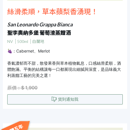
絲滑柔順，草本蘋梨香湧現！
San Leonardo Grappa Bianca
聖李奧納多堡 葡萄渣蒸餾酒
NV
500ml
白蘭地
🍇：Cabernet、Merlot
香氣濃郁而不甜，散發果香與草本植物氣息，口感絲滑柔順，酒
體飽滿。平衡的結構讓每一口都展現出細膩與深度，是品味義大
利蒸餾工藝的完美之選！
原價：$ 1,900
貨到通知我
陳釀五年