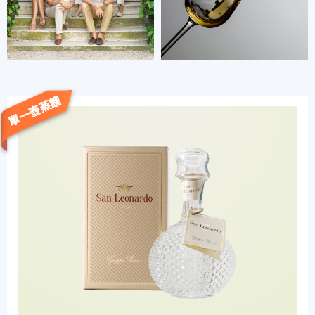
單一壺蒸餾