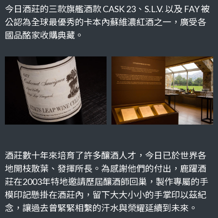
今日酒莊的三款旗艦酒款 CASK 23、S.L.V. 以及 FAY 被
公認為全球最優秀的卡本內蘇維濃紅酒之一，廣受各
國品酩家收購典藏。
酒莊數十年來培育了許多釀酒人才，今日已於世界各
地開枝散葉、發揮所長。為感謝他們的付出，鹿躍酒
莊在2003年特地邀請
歷屆釀酒師
回巢，製作專屬的手
模印記懸掛在酒莊內，留下大大小小的手掌印以茲紀
念，讓過去曾緊緊相繫的汗水與榮耀延續到未來。