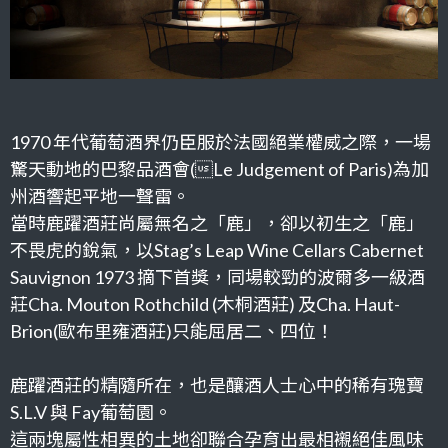
1970 年代葡萄酒界仍臣服於法國絕業權威之際，一場
驚天動地的巴黎品酒會(Le Judgement of Paris)為加
州酒響起平地一聲雷。
當時鹿躍酒莊尚屬無名之「鹿」，卻以初生之「鹿」
不畏虎的銳氣，以Stag’s Leap Wine Cellars Cabernet
Sauvignon 1973 摘下首獎，同場較勁的波爾多一級酒
莊Cha. Mouton Rothchild (木桐酒莊) 及Cha. Haut-
Brion(歐布里雍酒莊)只能屈居二、四位！
鹿躍酒莊的精隨所在，也是釀酒人士心中的稀有瑰寶
S.L.V 與 Fay葡萄園。
這兩塊屬性相異的土地卻聯合孕育出最相襯絕佳風味