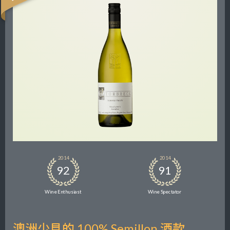
2014
2014
92
91
Wine Enthusiast
Wine Spectator
澳洲少見的 100% Semillon 酒款