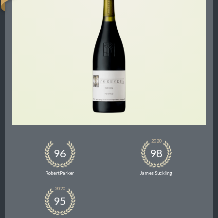
2020
96
98
Robert Parker
James Suckling
2020
95