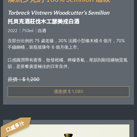
Torbreck Vintners Woodcutter's Semillon
托貝克酒莊伐木工瑟美戎白酒
2022
750ml
白酒
含部分比例的 75 歲老藤，30% 法國小型橡木桶 6 個月，70%
不鏽鋼桶，裝瓶後陳年 6 個月後上市。
口感圓潤帶有蜜香，散發柑橘、檸檬香氣，尾韻則顯現礦物質風
韻，是搭餐廣度極佳的日常良伴。
原價：$ 1,200
優惠價 $ 1,080
口感多汁