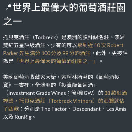
📍世界上最偉大的葡萄酒莊園
之一
托貝克酒莊（Torbreck）
是澳洲的膜拜級名莊、澳洲
雙紅五星評級酒莊、少有的可以
拿到近 10 次 Robert
Parker 先生滿分 100 分及 99 分的酒莊
，此外，
更被評
為是
「世界上最偉大的葡萄酒莊園之一」
。
美國葡萄酒收藏家大衛‧索柯林所著的《葡萄酒投
資》一書裡，全澳洲的「投資級葡萄酒」
（Investment Grade Wines；簡稱IGW）的
38 款紅酒
裡頭，托貝克酒莊（Torbreck Vintners）的酒釀就佔
了四款
：分別是 The Factor、Descendant、Les Amis
以及 RunRig。