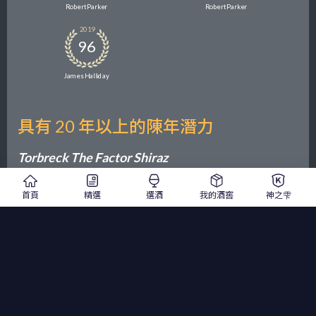
Robert Parker
Robert Parker
2019
96
James Halliday
具有 20 年以上的陳年潛力
Torbreck The Factor Shiraz
托貝克酒莊 費克特紅酒
首頁
精選
選酒
我的酒窖
神之雫
2020
750ml
紅酒
大部分葡萄園的果藤在 19 世紀時就已經種下，這些老藤就像時
空膠囊，百年後仍憑藉自身的老根屹立不搖地生存著。
果香非常集中且奔放，產區風格鮮明，有黑櫻桃、桑葚、黑佳
麗、可可的香氣，質地如奶油般濃郁，整體架構完整、複雜度
高。