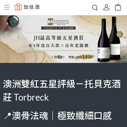
Baccus
澳洲雙紅五星評級－托貝克酒
莊 Torbreck
📍澳骨法魂｜極致纖細口感