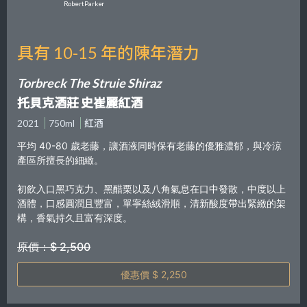
Robert Parker
具有 10-15 年的陳年潛力
Torbreck The Struie Shiraz
托貝克酒莊 史崔麗紅酒
2021
750ml
紅酒
平均 40-80 歲老藤，讓酒液同時保有老藤的優雅濃郁，與冷涼
產區所擅長的細緻。
初飲入口黑巧克力、黑醋栗以及八角氣息在口中發散，中度以上
酒體，口感圓潤且豐富，單寧絲絨滑順，清新酸度帶出緊緻的架
構，香氣持久且富有深度。
原價：$ 2,500
優惠價 $ 2,250