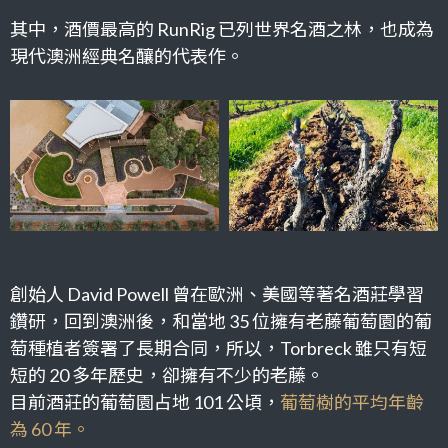
其中，酒價最高的 RunRig 已列世界名酒之林，也成為
現代澳洲經典名釀的代表作。
創始人 David Powell 曾在歐洲、美國等著名酒莊學習
鑽研，回到澳洲後，
和當地 35 位擁有老藤葡萄園的葡
萄種植者簽署了長期合同，所以，Torbreck 雖只有短
短的 20 多年歷史，卻擁有不少的老藤。
目前酒莊的葡萄園占地 101 公頃，
葡萄樹的平均年齡
為 60 年。