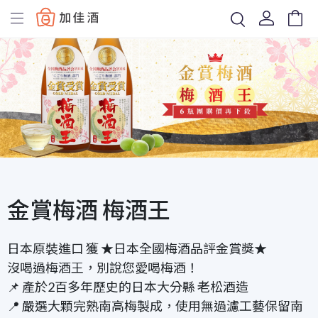
Baccus
金賞梅酒 梅酒王
日本原裝進口 獲 ★日本全國梅酒品評金賞獎★
沒喝過梅酒王，別說您愛喝梅酒！
📌 產於
2
百多年歷史的日本大分縣 老松酒造
📍 嚴選大顆完熟南高梅製成，使用無過濾工藝保留南