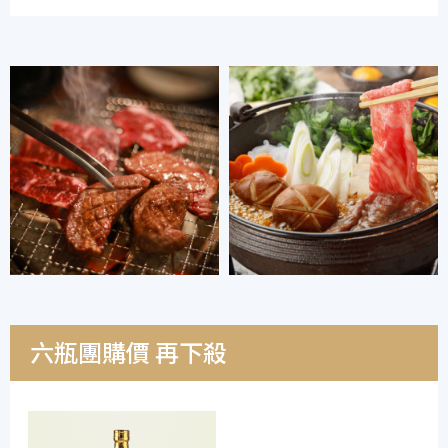
六瓶團購價 再下殺