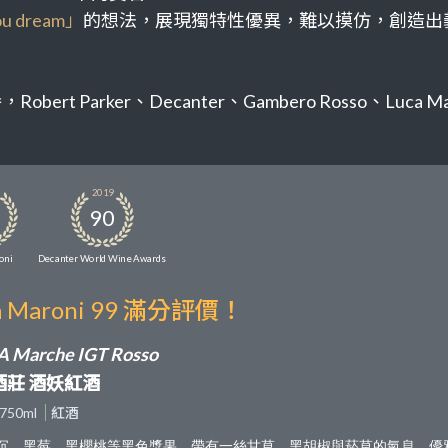
you dream」
的想法，展現獨特性優異，難以摸仿，創造出義大利
rker、Decanter、Gambero Rosso、Luca Maron
2019
90
oni
Decanter World Wine Awards
a Maroni 99 滿分評價！
 Marche IGT Rosso
酒莊 酒妖紅酒
750ml
紅酒
沉，黑莓、黑櫻桃等黑色漿果，帶有一絲甘草、黑胡椒與菸草的氣息，優