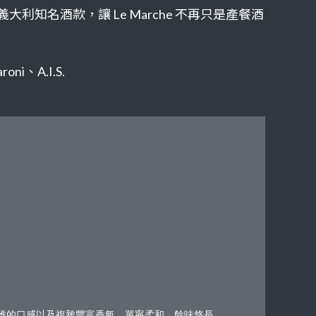
知名酒款，讓 Le Marche 不再只是產餐酒
i、A.I.S.
雅的口感以及複雜豐富香氣，單寧柔和，餘味悠長。