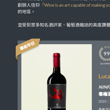
創辦人信仰
「Wine is an art capable of making 
的地區。
並受到眾多知名酒評家、葡萄酒雜誌的高度讚譽，Robert Pa
最新年份
2019
99
Luca Mar
Luc
NINFA
毒癮
2020
香氣深