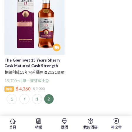
The Glenlivet 13 Years Sherry
Cask Matured Cask Strength
2021 Limited Edition Single
格蘭利威13年雪莉桶原酒2021限量
Malt Scotch Whisky
版
13 |700ml |單一麥芽威士忌
$ 4,360
$ 5,000
精選
1
1
2
首頁
精選
選酒
我的酒窖
神之雫