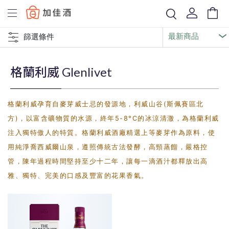
Baccus
篩選條件
格蘭利威 Glenlivet
格蘭利威孕育自麥芽威士忌的發源地，利威山谷(斯佩賽區北
方)，以富含礦物質的水源，終年5-8°C的冰涼清澈，為格蘭利威
注入獨特傲人的特質。格蘭利威酒廠精選上等麥芽作為原料，使
用純淨喬西威爾山泉，遵照傳統古法發酵，高頸蒸餾，嚴格控
管，陳年過程時間堅持至少十二年，讓每一滴酒汁都釋放出高
雅、獨特、完美的口感及豐富的花果香氣。