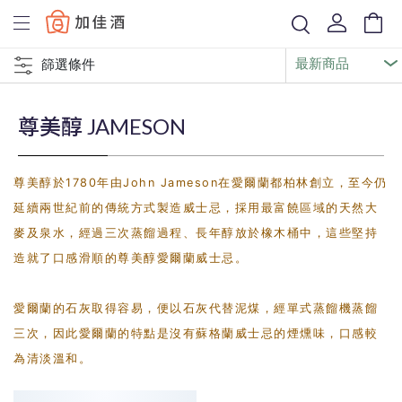
Baccus
篩選條件
尊美醇 JAMESON
尊美醇於1780年由John Jameson在愛爾蘭都柏林創立，至今仍
延續兩世紀前的傳統方式製造威士忌，採用最富饒區域的天然大
麥及泉水，經過三次蒸餾過程、長年醇放於橡木桶中，這些堅持
造就了口感滑順的尊美醇愛爾蘭威士忌。
愛爾蘭的石灰取得容易，便以石灰代替泥煤，經單式蒸餾機蒸餾
三次，因此愛爾蘭的特點是沒有蘇格蘭威士忌的煙燻味，口感較
為清淡溫和。