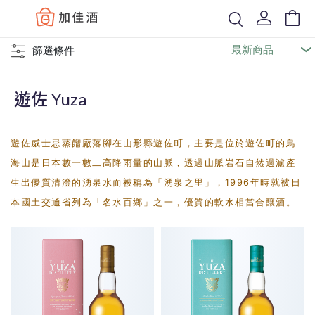
Baccus
篩選條件
遊佐 Yuza
遊佐威士忌蒸餾廠落腳在山形縣遊佐町，主要是位於遊佐町的鳥
海山是日本數一數二高降雨量的山脈，透過山脈岩石自然過濾產
生出優質清澄的湧泉水而被稱為「湧泉之里」，1996年時就被日
本國土交通省列為「名水百鄉」之一，優質的軟水相當合釀酒。