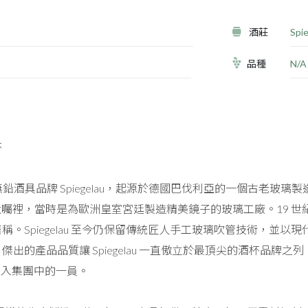
酒莊
Spi
品種
N/A
杯
無鉛酒具品牌 Spiegelau，起源於德國巴伐利亞的一個古老玻璃製造區，
 先生的遺囑裡，當時是為歐洲皇室宮廷製造精美鏡子的玻璃工廠。19
稱。Spiegelau 至今仍保留傳統匠人手工玻璃吹管技術，並
出的產品品質讓 Spiegelau 一直傲立於最頂尖的酒杯品牌之列
orks 納入集團中的一員。