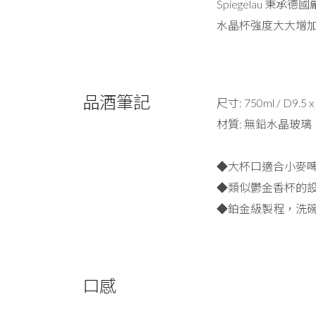
Spiegelau
水晶杯強度大大增
品酒筆記
尺寸: 750ml / D9.5 
材質: 無鉛水晶玻璃
◆大杯口適合小麥
◆類似鬱金香杯的
◆鉑金級製程，洗碗
口感