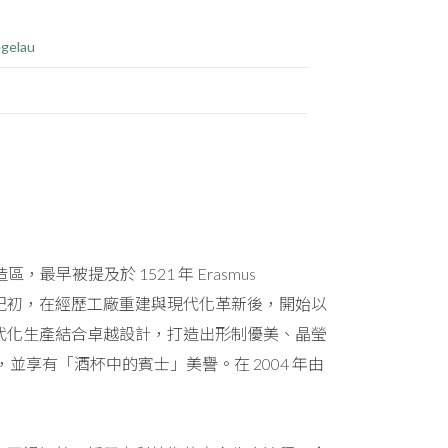
egelau
最早被提及於 1521 年 Erasmus
 世紀初，在經歷工廠重建與現代化革新後，開始以
以現代化生產結合卓越設計，打造出形制優美、晶瑩
，並享有「酒杯中的賓士」美譽。在 2004 年由