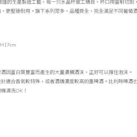
 秉承德國嚴謹的生產製造工藝，每一只水晶杯做工精良，杯口用雷射
加，更堅硬耐用。旗下系列眾多，品種齊全，完全滿足不同葡萄
x H17cm
啤酒因蛋白質豐富而產生的大量濃稠酒沫，正好可以撐住泡沫。
設計適合香氣較特殊，或者酒精濃度較高的重啤酒。比利時啤酒
機清洗OK！