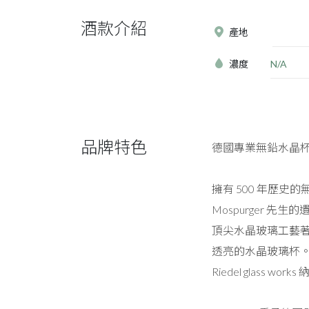
酒款介紹
產地
濃度
N/A
品牌特色
德國專業無鉛水晶
擁有 500 年歷史的
Mospurger
頂尖水晶玻璃工藝著
透亮的水晶玻璃杯。傑
Riedel glass w