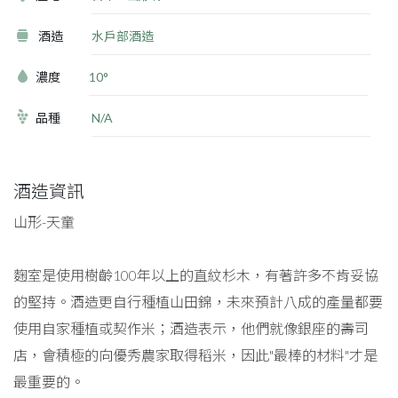
酒造
水戶部酒造
濃度
10°
品種
N/A
酒造資訊
山形-天童
麴室是使用樹齡100年以上的直紋杉木，有著許多不肯妥協
的堅持。酒造更自行種植山田錦，未來預計八成的產量都要
使用自家種植或契作米；酒造表示，他們就像銀座的壽司
店，會積極的向優秀農家取得稻米，因此"最棒的材料"才是
最重要的。