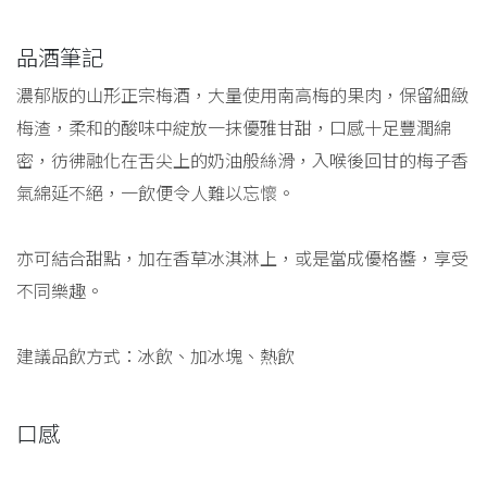
品酒筆記
濃郁版的山形正宗梅酒，大量使用南高梅的果肉，保留細緻
梅渣，柔和的酸味中綻放一抹優雅甘甜，口感十足豐潤綿
密，彷彿融化在舌尖上的奶油般絲滑，入喉後回甘的梅子香
氣綿延不絕，一飲便令人難以忘懷。
亦可結合甜點，加在香草冰淇淋上，或是當成優格醬，享受
不同樂趣。
建議品飲方式：冰飲、加冰塊、熱飲
口感