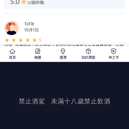
5.0
(1個評價)
ToTlll
10月1日
5
好喝~超濃郁的！怕太甜的人也可以加冰塊跟冰水後稀釋再喝，給我
的烤肉聚餐一個美好的夜晚~
首頁
精選
選酒
我的酒窖
神之雫
1 / 0
禁止酒駕
未滿十八歲禁止飲酒