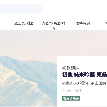
威士忌/烈酒
清酒/水果酒/啤
限時特惠
酒
初龜釀造
初龜 純米吟釀-東
初龜 純米吟釀-東条山田錦
720ml |清酒
適用優惠券