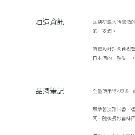
酒造資訊
回到初龜大吟釀酒的
的一支酒。
酒標設計理念像祝
日本酒的「熱愛」
品酒筆記
全量使用特A東条山
飄散著淡雅米香、
間，隨後曼妙旨味