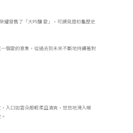
榮耀發售了「大吟釀 愛」，可謂見證初龜歷史
成一個愛的意象，從過去到未來不斷地持續著對
斂，入口如雲朵般輕柔且清爽，悠悠地滑入喉
款。