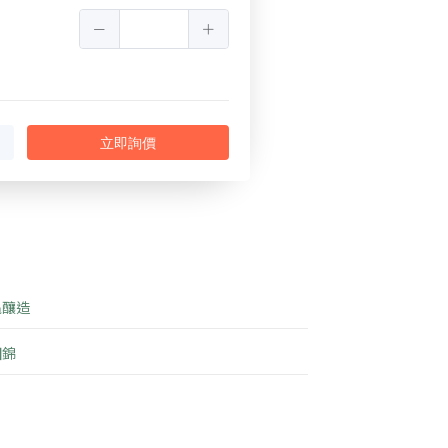
立即詢價
龜釀造
田錦