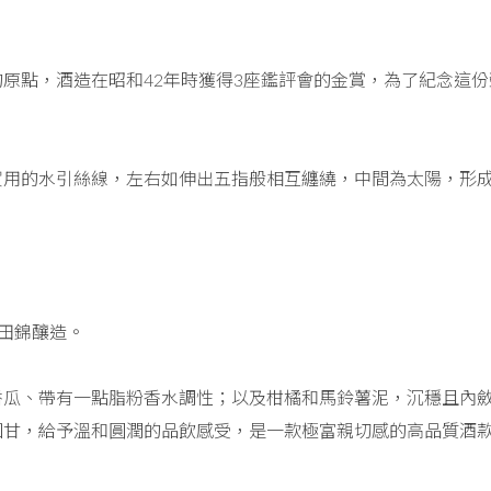
原點，酒造在昭和42年時獲得3座鑑評會的金賞，為了紀念這份
賀用的水引絲線，左右如伸出五指般相互纏繞，中間為太陽，形
。
田錦釀造。
香瓜、帶有一點脂粉香水調性；以及柑橘和馬鈴薯泥，沉穩且內
回甘，給予溫和圓潤的品飲感受，是一款極富親切感的高品質酒