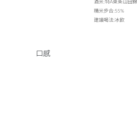
酒米:特A東条山田
精米步合:55%
建議喝法:冰飲
口感