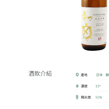
酒款介紹
產地
日本
靜
濃度
15°
精米度
55%