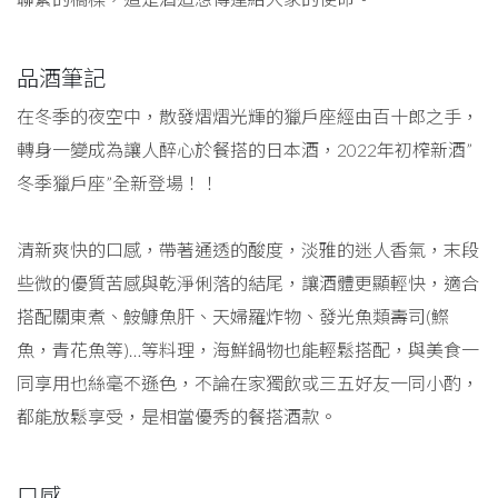
品酒筆記
在冬季的夜空中，散發熠熠光輝的獵戶座經由百十郎之手，
轉身一變成為讓人醉心於餐搭的日本酒，2022年初榨新酒”
冬季獵戶座”全新登場！！
清新爽快的口感，帶著通透的酸度，淡雅的迷人香氣，末段
些微的優質苦感與乾淨俐落的結尾，讓酒體更顯輕快，適合
搭配關東煮、鮟鱇魚肝、天婦羅炸物、發光魚類壽司(鰶
魚，青花魚等)…等料理，海鮮鍋物也能輕鬆搭配，與美食一
同享用也絲毫不遜色，不論在家獨飲或三五好友一同小酌，
都能放鬆享受，是相當優秀的餐搭酒款。
口感