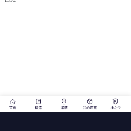
首頁
精選
選酒
我的酒窖
神之雫