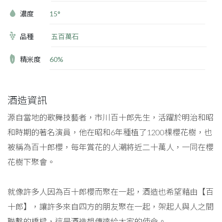
濃度
15°
品種
五百萬石
精米度
60%
酒造資訊
源自當地的歌舞技藝者，市川百十郎先生，活躍於明治和昭
和時期的著名演員，他在昭和6年種植了1200棵櫻花樹，也
被稱為百十郎櫻，每年賞花的人潮將近二十萬人，一同在櫻
花樹下聚會。
就像許多人因為百十郎櫻而聚在一起，酒造也希望藉由【百
十郎】，讓許多來自四方的朋友聚在一起，架起人與人之間
聯繫的橋樑，這是酒造想傳達給大家的使命。