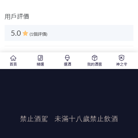
用戶評價
5.0
(1個評價)
Kuan-Cheng Ko
1月20日
首頁
精選
選酒
我的酒窖
神之雫
5
1 / 0
禁止酒駕
未滿十八歲禁止飲酒