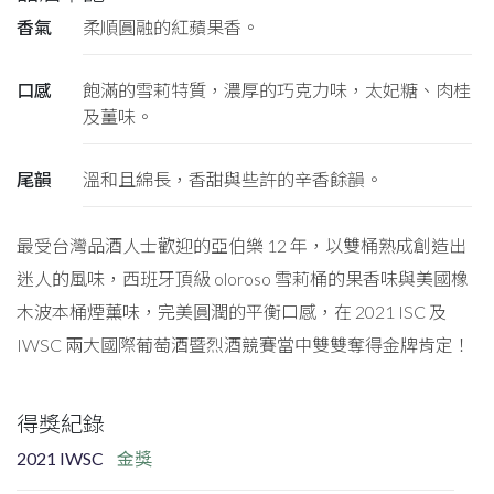
香氣
柔順圓融的紅蘋果香。
口感
飽滿的雪莉特質，濃厚的巧克力味，太妃糖、肉桂
及薑味。
尾韻
溫和且綿長，香甜與些許的辛香餘韻。
最受台灣品酒人士歡迎的亞伯樂 12 年，以雙桶熟成創造出
迷人的風味，西班牙頂級 oloroso 雪莉桶的果香味與美國橡
木波本桶煙薰味，完美圓潤的平衡口感，在 2021 ISC 及
IWSC 兩大國際葡萄酒暨烈酒競賽當中雙雙奪得金牌肯定！
得獎紀錄
2021 IWSC
金獎