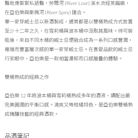
聲就像絮絮私語聲，勞爾河 (River Lour) 溪水流經蒸餾廠，
在亞伯樂與斯佩河 (River Spey) 匯合。
單一麥芽威士忌以新酒製成，通常都是以雙桶熟成方式放置
至少十二年之久，在雪莉桶與波本桶中汲取其風味。待可裝
瓶後，來自不同木桶的威士忌便融合成為一系列口感豐潤，
複雜而豐富層次感的單一麥芽威士忌。在喜愛品飲的威士忌
行家眼中，亞伯樂是一款相當濃郁而口感層疊的體驗。
雙桶熟成的經典之作
亞伯樂 12 年將波本桶與雪莉桶熟成多年的酒液，調配出最
完美圓潤的平衡口感。清爽又帶柑橘特色，是亞伯樂雙桶熟
成精釀技藝的經典酒款。
品酒筆記