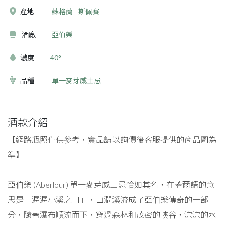
產地
蘇格蘭
斯佩賽
酒廠
亞伯樂
濃度
40°
品種
單一麥芽威士忌
酒款介紹
【網路瓶照僅供參考，實品請以詢價後客服提供的商品圖為
準】
亞伯樂 (Aberlour) 單一麥芽威士忌恰如其名，在蓋爾語的意
思是「潺潺小溪之口」，山澗溪流成了亞伯樂傳奇的一部
分，隨著瀑布順流而下，穿過森林和茂密的峽谷，淙淙的水