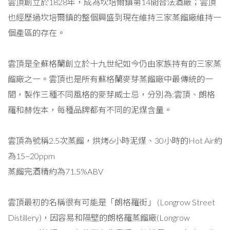
雲頂創立於1828年，成為坎培爾鎮第14間合法酒廠；雲頂
也經歷過坎培爾鎮的整個興盛到現在維持三家蒸餾廠維持一
個產區的存在。
雲頂是全蘇格蘭創立於十九世紀如今仍由家族持有的三家蒸
餾廠之一。雲頂也是所有蘇格蘭麥芽蒸餾廠中最傳統的一
間，製作三種不同風格的麥芽威士忌，分別為:雲頂、朗格
羅和赫佐本，每種品牌都有不同的泥煤含量。
雲頂為號稱2.5次蒸餾，烘烤6小時泥煤、30小時的Hot Air約
為15~20ppm
蒸餾完酒精約為71.5%ABV
雲頂最初的名稱很有可能是「朗格羅街」 (Longrow Street
Distillery)，因容易和隔壁的朗格羅蒸餾廠(Longrow