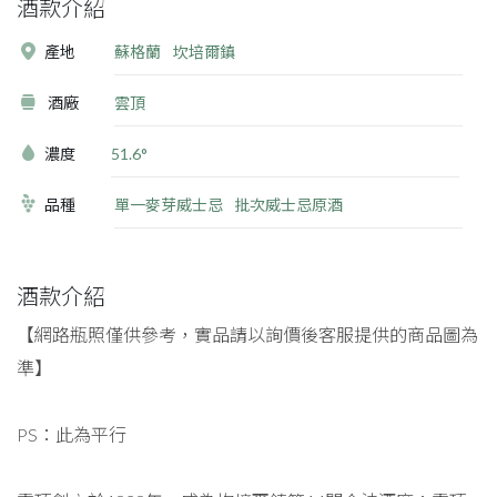
酒款介紹
產地
蘇格蘭
坎培爾鎮
酒廠
雲頂
濃度
51.6°
品種
單一麥芽威士忌
批次威士忌原酒
酒款介紹
【網路瓶照僅供參考，實品請以詢價後客服提供的商品圖為
準】
PS：此為平行