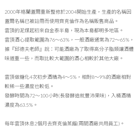
2000年格蘭蓋爾重新整修於2004開始生產，生產的名稱因
蓋爾名稱已被註冊而使用齊克倫作為名稱販售商品。
雲頂的泥煤起初來自金泰半島，現為本島都明多地區。
雲頂酒心提取範圍為76～63%，一般酒廠通常為72～65%，
據『邱德夫老師』說：可能酒廠為了取得高分子脂類讓酒體
味道重一些，而取比較大範圍的酒心相較於其他大廠。
雲頂做糖化4次初步酒精為4～5%，相對8～9%的酒廠相對
較稀一些濃度也較低。
發酵時間為72～100小時(長發酵造就豐沛果味)，入桶酒精
濃度為63.5%。
每年雲頂休息2個月去齊克倫蒸餾(兩間酒廠共用員工)。