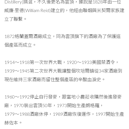
Distillery]搞混，不久後更名為雲頂，據說是1828年由一位
威廉·里德(William Reid)建立的，他經由聯姻與米契爾家族建
立了聯繫。
1872格蘭蓋爾酒廠成立，同為雲頂旗下的酒廠為了保護這
個產區而成立。
1914～1918第一次世界大戰，1920～1933美國禁酒令，
1939～1945第二次世界大戰讓整個坎培爾鎮從34家酒廠到
現在維持三家酒廠而留住整個產區的辛酸血淚史。
1960～1992停止自行發麥，跟當地小農莊收購然後進發麥
廠，1970裝出雲頂50年，1973開始生產朗格羅，
1979～1988酒廠休停，1989酒廠恢復運作，1997開始生產
赫佐本。