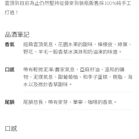
雲頂到目前為止仍然堅持從發麥到裝瓶販售採100%純手工
打造！
品酒筆記
香氣
經典雲頂氣息，花園水果的甜味、檸檬皮、綠葉、
野花、羊毛一股香草冰淇淋和奶油凍的味道。
口感
帶有輕微泥濘/農家氣息、亞麻籽油、溫和的礦
物、泥煤氣息、甜葡萄柚、和李子蛋糕、樹脂、海
水以及微妙香草甜味。
尾韻
尾韻悠長，帶有麥芽、單寧、咖啡的香氣。
口感