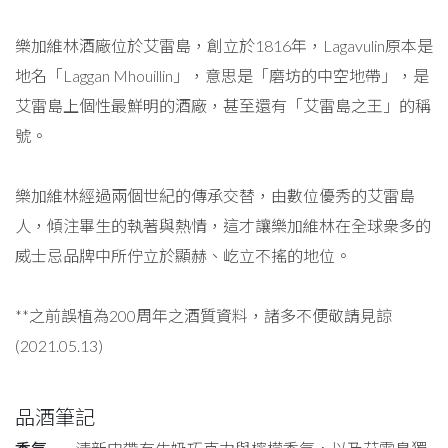
樂加維林酒廠位於艾雷島，創立於1816年，Lagavulin原本是
地名「Laggan Mhouillin」，意思是「磨坊的中空地帶」，是
艾雷島上個性最鮮明的酒廠，甚至還有「艾雷島之王」的稱
號。
樂加維林經過兩個世紀的傳承交替，由數位優秀的艾雷島
人，傾注畢生的執著與熱情，這才讓樂加維林在全球衆多的
威士忌品牌中所佇立於顯赫、屹立不搖的地位。
**之前誤植為200周年之酒質資料，諸多不便敬請見諒
(2021.05.13)
品酒筆記