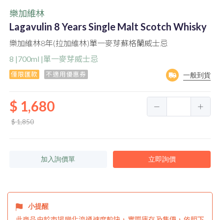
樂加維林
Lagavulin 8 Years Single Malt Scotch Whisky
樂加維林8年(拉加維林)單一麥芽蘇格蘭威士忌
8 |700ml |單一麥芽威士忌
僅限匯款
不適用優惠券
一般到貨
$ 1,680
$ 1,850
加入詢價單
立即詢價
小提醒
此商品由於市場變化流通速度較快，實際庫存及售價，依照下