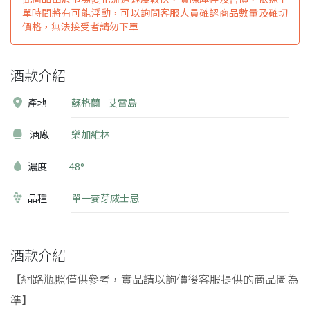
單時間將有可能浮動，可以詢問客服人員確認商品數量及確切
價格，無法接受者請勿下單
酒款介紹
產地
蘇格蘭
艾雷島
酒廠
樂加維林
濃度
48°
品種
單一麥芽威士忌
酒款介紹
【網路瓶照僅供參考，實品請以詢價後客服提供的商品圖為
準】