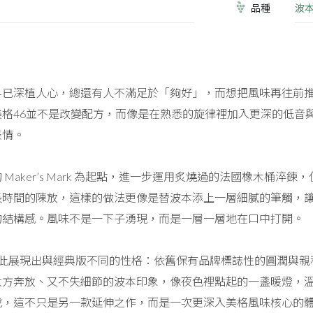
品種
波
已深植人心，總還有人不滿足於「夠好」，而想把風味再往前推進一步。
美格46並不是改變配方，而像是在熟悉的旋律裡加入更深的低音
表情。
 Maker’s Mark 為起點，進一步運用炙燒過的法國橡木桶
長時間的陳放，這樣的做法更像是替波本添上一層細膩的筆觸，
的結構感。風味不是一下子湧現，而是一層一層地在口中打開。
rk 46 因此展現出與經典版不同的性格：依舊保有品牌標誌性的圓
大方奔放、又不失細節的波本印象，像夜色裡點起的一盞暖燈，
說，這不只是另一款延伸之作，而是一次更深入美格風味核心的