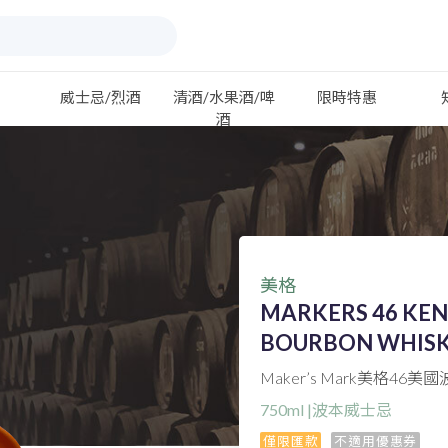
威士忌/烈酒
清酒/水果酒/啤
限時特惠
酒
美格
MARKERS 46 KE
BOURBON WHIS
Maker’s Mark美格46
750ml |波本威士忌
僅限匯款
不適用優惠券