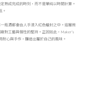
決定熟成完成的時刻，而不是單純以時間計算。
瓶。
每一瓶酒都會由人手浸入紅色蠟封之中。這層微
工藝與個性的堅持。正因如此，Maker’s
，用耐心與手作，釀造出屬於自己的風味。