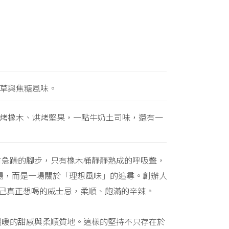
草與焦糖風味。
烤橡木、烘烤堅果，一點牛奶土司味，還有一
有急躁的腳步，只有橡木桶靜靜熟成的呼吸聲，
隨市場，而是一場關於「理想風味」的追尋。創辦人
造一款自己真正想喝的威士忌，柔順、飽滿的辛辣。
溫暖的甜感與柔順質地。這樣的堅持不只存在於