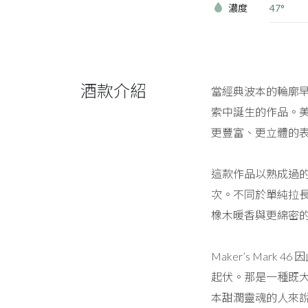
濃度
47°
酒款介紹
當經典波本的輪廓早
索中誕生的作品。
更豐富、更立體的
這款作品以熟成過的
次。不同於單純拉
橡木暖香與更綿密
Maker’s Ma
起伏。那是一種既
本甜潤靈魂的人來