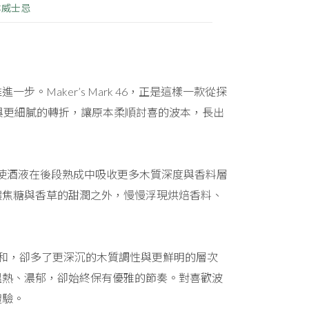
本威士忌
Maker’s Mark 46，正是這樣一款從探
與更細膩的轉折，讓原本柔順討喜的波本，長出
淬鍊，使酒液在後段熟成中吸收更多木質深度與香料層
讓焦糖與香草的甜潤之外，慢慢浮現烘焙香料、
潤與親和，卻多了更深沉的木質調性與更鮮明的層次
溫熱、濃郁，卻始終保有優雅的節奏。對喜歡波
體驗。