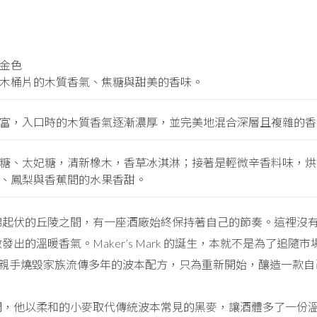
金色
木桶片的木質香氣、焦糖與甜美的香味。
富，入口時的木質香氣逐漸濃厚，並完美地混合深層且複雜的香
糖、太妃糖，清新橡木，香草冰淇淋；接著是輕微辛香料味，烘
、鳳梨與香蕉間的水果香甜。
綿起伏的丘陵之間，有一座酒廠始終保持著自己的節奏。這裡沒
發出的溫暖香氣。Maker’s Mark 的誕生，本就不是為了追
ls, Sr. 曾經親手燒毀家族流傳多年的波本配方，只為重新開始，釀
潤，他以柔和的小麥取代傳統波本常見的黑麥，讓酒體多了一份