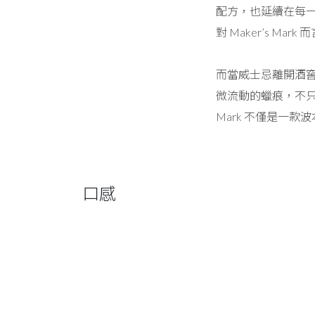
配方，也延續在每
對 Maker’s 
而當威士忌離開酒
微流動的蠟痕，不只
Mark 不僅是一
口感