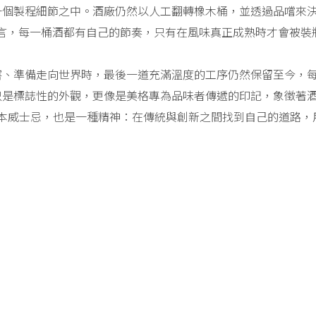
一個製程細節之中。酒廠仍然以人工翻轉橡木桶，並透過品嚐來
Mark 而言，每一桶酒都有自己的節奏，只有在風味真正成熟時才會被裝
窖、準備走向世界時，最後一道充滿溫度的工序仍然保留至今，
是標誌性的外觀，更像是美格專為品味者傳遞的印記，象徵著酒廠對
款波本威士忌，也是一種精神：在傳統與創新之間找到自己的道路