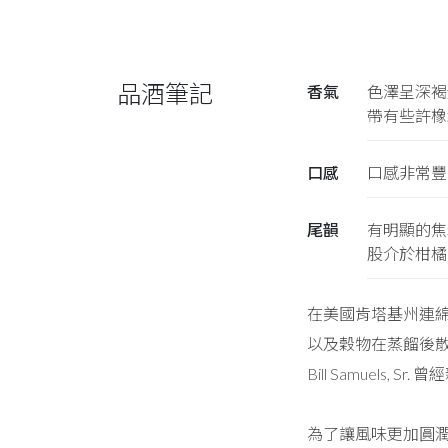
品酒筆記
香氣
色澤呈深褐
帶有些許橡
口感
口感非常豐
尾韻
有明顯的焦
股介於柑橘
在美國肯塔基州連
以及穀物在蒸餾後散
Bill Samue
為了讓風味更加圓