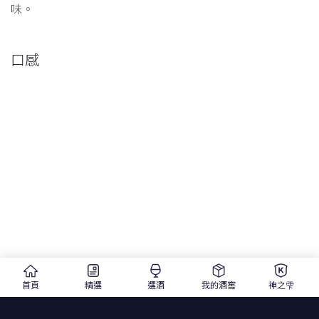
味。
口感
首頁
精選
選酒
我的酒窖
神之雫