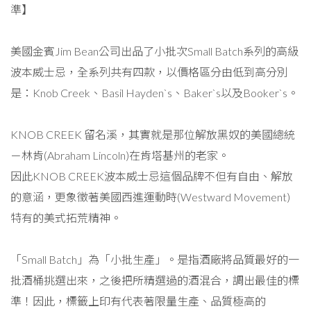
準】
美國金賓Jim Bean公司出品了小批次Small Batch系列的高級
波本威士忌，全系列共有四款，以價格區分由低到高分別
是：Knob Creek、Basil Hayden`s、Baker`s以及Booker`s。
KNOB CREEK 留名溪，其實就是那位解放黑奴的美國總統
－林肯(Abraham Lincoln)在肯塔基州的老家。
因此KNOB CREEK波本威士忌這個品牌不但有自由、解放
的意涵，更象徵著美國西進運動時(Westward Movement)
特有的美式拓荒精神。
「Small Batch」為「小批生產」。是指酒廠將品質最好的一
批酒桶挑選出來，之後把所精選過的酒混合，調出最佳的標
準！因此，標籤上印有代表著限量生產、品質極高的