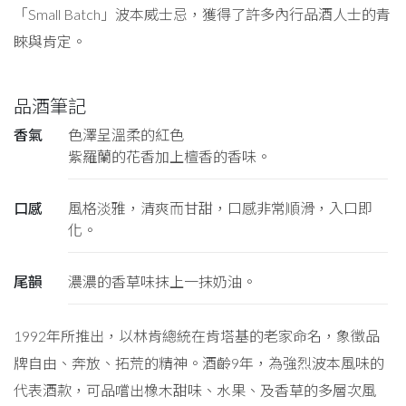
「Small Batch」波本威士忌，獲得了許多內行品酒人士的青
睞與肯定。
品酒筆記
香氣
色澤呈溫柔的紅色
紫羅蘭的花香加上檀香的香味。
口感
風格淡雅，清爽而甘甜，口感非常順滑，入口即
化。
尾韻
濃濃的香草味抹上一抹奶油。
1992年所推出，以林肯總統在肯塔基的老家命名，象徵品
牌自由、奔放、拓荒的精神。酒齡9年，為強烈波本風味的
代表酒款，可品嚐出橡木甜味、水果、及香草的多層次風