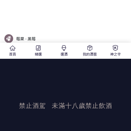
莓果 - 黑莓
首頁
精選
選酒
我的酒窖
神之雫
橡木桶 - 法國杉木
大地 - 石墨
禁止酒駕
未滿十八歲禁止飲酒