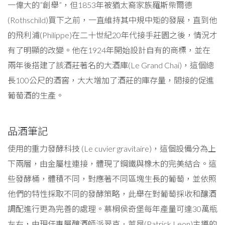
一偉大的”創舉”，但1853年被猶太裔家族羅斯柴爾德
(Rothschild)買下之前，一直維持其中規中矩的發展，直到他
的飛利浦(Philippe)在二十世紀20年代接手莊園之後，情況才
有了明顯的改變。他在1924年開始設計自有的商標，並在
兩年後搭建了該酒莊著名的大酒庫(Le Grand Chai)，這個總
長100公尺的酒窖，大大增加了酒莊的庫存量，間接的促進
葡萄酒的生產。
品酒筆記
使用的重力發酵科技 (Le cuvier gravitaire)，這個設備分為上
下兩層，由金屬柱連接，體現了鋼鐵與橡木的完美結合。這
些發酵桶，體積不同，對應著不同區塊生長的葡萄，並依照
他們的特性採取不同的發酵策略，此舉在對葡萄採收和釀酒
調配進行更為完善的處理。慕桐侯奇堡每年產量可達30萬瓶
左右，由現任專屬釀酒師派翠克．萊昂(Patrick Leon)主導的