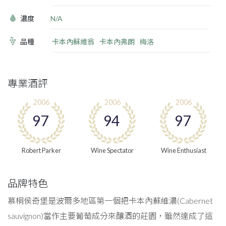
濃度
N/A
品種
卡本內蘇維翁
卡本內弗朗
梅洛
專業酒評
2006
2006
2006
97
94
97
Robert Parker
Wine Spectator
Wine Enthusiast
品牌特色
慕桐侯奇堡是波爾多地區第一個把卡本內蘇維濃(Cabernet
sauvignon)當作主要葡萄成分來釀酒的莊園，雖然達成了這