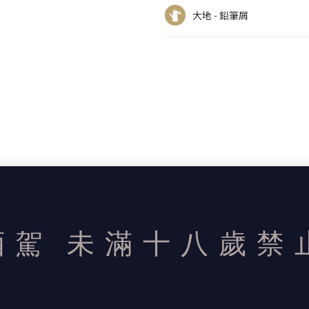
大地 - 鉛筆屑
酒駕
未滿十八歲禁