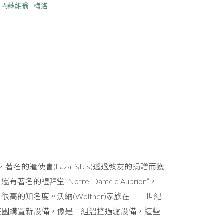
本內蘇維翁
梅洛
名的遣使會(Lazaristes)透過教友的捐贈而獲
堂”Notre-Dame d’Aubrion”，
的知名度。沃納(Woltner)家族在二十世紀
莊園購置新設備，像是一組溫控過濾設備，這些