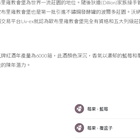
里雍教會堡為世界一流莊園的地位。隨後狄連(Dillion)家族
布里雍教會堡也是第一批引進不鏽鋼發酵罐的波爾多莊園。沃納
交易平台Liv-ex就認為歐布里雍教會堡完全有資格和五大列級
牌紅酒年產量為6000箱，此酒顏色深沉，香氣以濃郁的藍莓
佳的陳年潛力。
莓果 - 藍莓
莓果 - 覆盆子