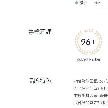
濃度
N/A
2010
專業酒評
96+
Robert Parker
品牌特色
相信對法國歷史小有研
得了這座葡萄莊園，在
並逐步擴大葡萄園的
大部分的時間裡都