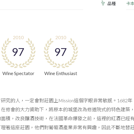
品種
卡
2010
2010
97
97
Wine Spectator
Wine Enthusiast
究的人，一定會對莊園上Mission這個字眼非常敏感。1682年，著
修會的大力資助下，將原本的城堡改為修道院式的特色建築，還有著名的禮拜
面積，改良釀酒技術，在法國革命爆發之前，這裡的紅酒已經有很高
打理著這座莊園，他們對葡萄酒產業非常有興趣，因此不斷地替