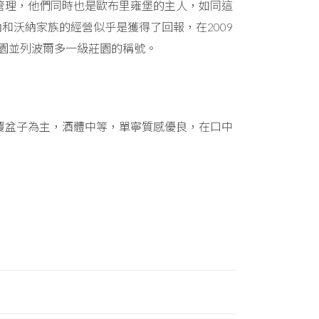
接手管理，他們同時也是歐布里雍堡的主人，如同這
和沃納家族的經營似乎是獲得了回報，在2009
莊園並列波爾多一級莊園的稱號。
和覆盆子為主，酒體中等，單寧質感優良，在口中