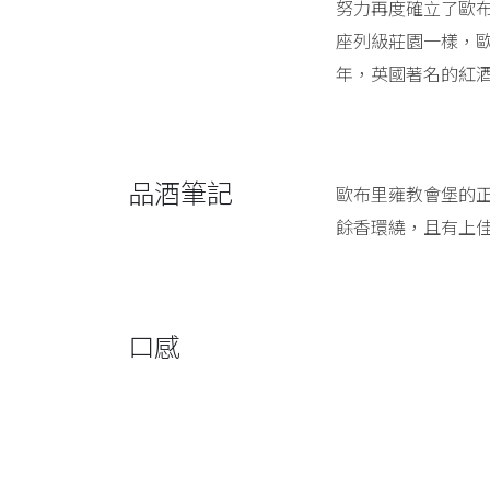
努力再度確立了歐布
座列級莊園一樣，歐
年，英國著名的紅酒
品酒筆記
歐布里雍教會堡的正
餘香環繞，且有上
口感