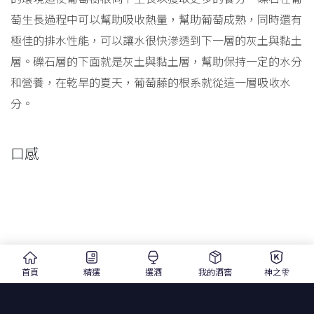
萄生長過程中可以幫助吸收熱量，幫助葡萄成熟，同時還有
極佳的排水性能，可以讓水很快滲透到下一層的灰土與黏土
層。礫石層的下面就是灰土與黏土層，幫助保持一定的水分
和營養，在乾旱的夏天，葡萄藤的根系就從這一層吸收水
分。
口感
首頁
精選
選酒
我的酒窖
神之雫