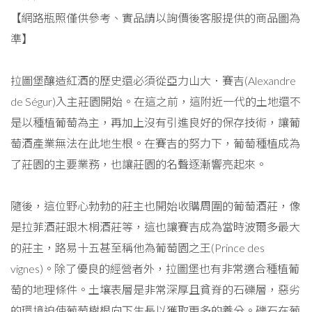
【網路瓶照僅供參考、實品請以詢價後客服提供的商品圖為
準】
拉圖堡釀造紅酒的歷史還必須從亞力山大．賽吉(Alexandre
de Ségur)入主莊園開始。在這之前，這附近一代的土地還不
是以種植葡萄為主，再加上沒有引進良好的保存技術，讓葡
萄酒產業無法在此地生根。在賽吉的努力下，葡萄種植成為
了莊園的主要業務，也讓莊園的名聲逐漸響亮起來。
隨後，這位野心勃勃的莊主也開始收購周圍的葡萄酒莊，像
是拉菲酒莊跟木桐酒莊等，這也讓賽吉成為當時波爾多最大
的莊主，路易十五甚至稱他為葡萄園之王(Prince des
vignes)。除了優良的經營者外，拉圖堡也有非常適合種植葡
萄的地理條件。土壤表層是非常深厚且貧脊的石礫層，惡劣
的環境迫使葡萄樹根向下生長以獲取更多的養分。礫石在葡