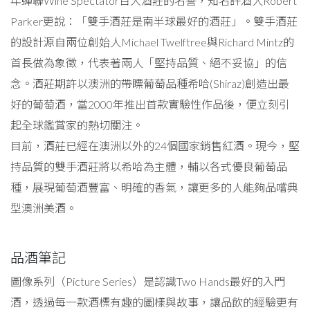
年蟬聯Wine Spectator百大酒莊的名譽，知名評酒人Robert
Parker更說：「雙手酒莊是南半球最好的酒莊」。雙手酒莊
的設計源自兩位創始人Michael Twelftree與Richard Mintz的
首長做為象徵，代表著兩人「堅持品質、絕不妥協」的信
念。酒莊期許以澳洲的帶瞟葡萄品種希哈(Shiraz)創造出最
好的葡萄酒，當2000年推出首款實驗性作品後，便立刻引
起全球鑑賞家的熱切關注。
目前，酒莊已經在澳洲以外的24個國家銷售紅酒。現今，堅
持品質的雙手酒莊將以希哈為主體，輔以各式優良葡萄品
種，展現葡萄酒豐富、明確的香氣，讓更多的人能夠品嚐典
型澳洲美酒。
品酒筆記
圖像系列（Picture Series）是認識Two Hands最好的入門
酒，透過每一款酒標有趣的圖樣與故事，讓品飲的經驗更有