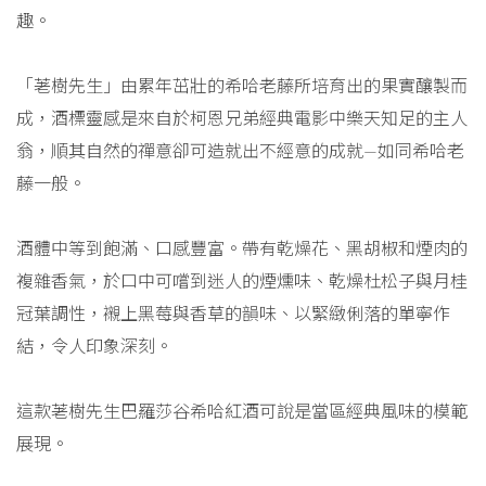
趣。
「荖樹先生」由累年茁壯的希哈老藤所培育出的果實釀製而
成，酒標靈感是來自於柯恩兄弟經典電影中樂天知足的主人
翁，順其自然的禪意卻可造就出不經意的成就—如同希哈老
藤一般。
酒體中等到飽滿、口感豐富。帶有乾燥花、黑胡椒和煙肉的
複雜香氣，於口中可嚐到迷人的煙燻味、乾燥杜松子與月桂
冠葉調性，襯上黑莓與香草的韻味、以緊緻俐落的單寧作
結，令人印象深刻。
這款荖樹先生巴羅莎谷希哈紅酒可說是當區經典風味的模範
展現。