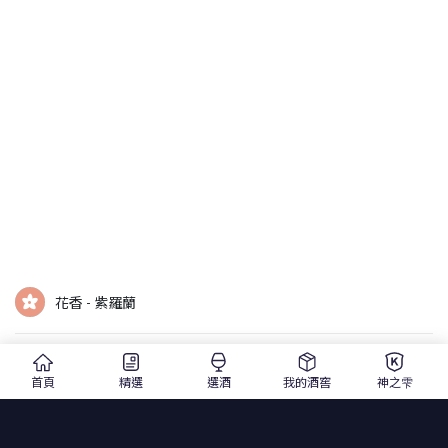
花香 - 紫羅蘭
莓果 - 紅梅
首頁
精選
選酒
我的酒窖
神之雫
莓果 - 李子