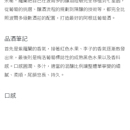
米榭．羅蘭把自己在波爾多的釀酒經驗完全移植到七星園，
從葡萄的挑選、釀酒流程的規劃到陳釀的技術等，都完全比
照波爾多級數酒莊的配置，打造最好的阿根廷葡萄酒。
品酒筆記
首先是紫羅蘭的香氣，接著紅色水果、李子的香氣逐漸散發
出來，最後則是梅洛葡萄標誌性的成熟黑色水果以及香料
感。口感圓潤、多汁，適當的混釀比例讓整體單寧變的細
膩、柔順，尾韻悠長、持久。
口感