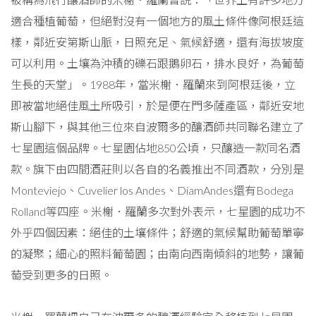
適合種植葡萄，但絕對沒有一個地方的風土條件像阿根廷這
樣，鄰近安第斯山脈，日照充足、氣候舒適，還有海拔坡度
可以利用。土壤為沖積的礫石跟鵝卵石，排水良好，為葡萄
生長的天堂」。1988年，當米榭．羅蘭來到阿根廷後，立
即被當地絕佳風土所吸引，於是便在門多薩產區，鄰近安地
斯山腳下，與其他三位來自波爾多的釀酒師共同聯名建立了
七星園這個品牌。七星園佔地850公頃，只釀造一款同名酒
款。旗下由四間酒莊則以各自的名義推出不同酒款，分別是
Monteviejo、Cuvelier los Andes、DiamAndes還有Bodega
Rolland等四座。米榭．羅蘭多次對外表示，七星園的成功不
外乎四個因素：絕佳的土壤條件；舒適的氣候幫助葡萄單寧
的凝聚；細心的照料葡萄園；由南向西南傾斜的地勢，讓葡
萄受到更多的日照。