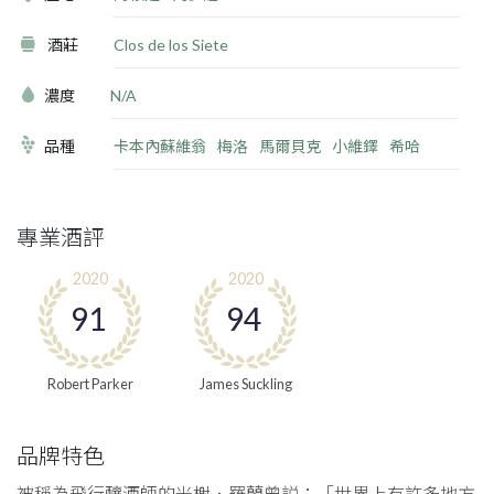
酒莊
Clos de los Siete
濃度
N/A
品種
卡本內蘇維翁
梅洛
馬爾貝克
小維鐸
希哈
專業酒評
2020
2020
91
94
Robert Parker
James Suckling
品牌特色
被稱為飛行釀酒師的米榭．羅蘭曾説：「世界上有許多地方