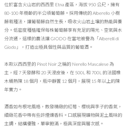
位於富含火山岩的西西里 Etna 產區，海拔 950 公尺，擁有
80-100 年樹齡的半公頃葡萄藤。採用傳統的 Alberello 小樹
藤栽種法，讓葡萄藤自然生長，吸收火山岩土壤的熱能與養
分。低密度種植確保每株葡萄藤享有充足的陽光、空氣與水
分流通，這樣的農法讓 GIODO 在當地被譽為「Alberelli di
Giodo」，打造出極具個性與品質的葡萄酒。
本款以西西里的 Pinot Noir 之稱的 Nerello Mascalese 為
主，經 7 天發酵和 20 天浸皮後，在 500L 和 700L 的法國橡
木桶熟陳 18 個月，瓶中靜置 12 個月，展現 15 年以上的陳
年實力。
酒香如布根地風格，散發精緻的紅莓、櫻桃與李子的香氣，
細緻花香中帶有些許煙燻香料。口感展現礦物與泥土風味的
主調，結構優雅，單寧飽滿，極具深度與層次感。