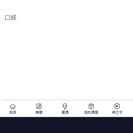
口感
首頁
精選
選酒
我的酒窖
神之雫