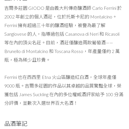
吉爾多莊園 GIODO 是由義大利傳奇釀酒師 Carlo Ferrini 於
2002 年創立的個人酒莊，位於托斯卡尼的 Montalcino。
Ferrini 擁有超過三十年的釀酒經驗，被譽為最了解
Sangiovese 的人，指導過包括 Casanova di Neri 和 Ricasoli
等在內的頂尖名莊。目前，酒莊僅釀造兩款葡萄酒——
Brunello di Montalcino 和 Toscana Rosso，年產量僅約 2 萬
瓶，極為稀少且珍貴。
Ferrini 也在西西里 Etna 火山區釀造紅白酒，全球年產僅
9000 瓶。吉爾多莊園的作品以其卓越的品質驚豔全球，榮
獲包括 James Suckling 在內的多位權威酒評家給予 100 分滿
分評價，並數次入選世界百大名酒！
品酒筆記