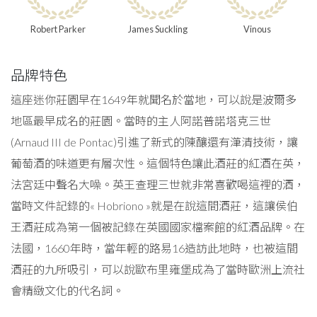
Robert Parker
James Suckling
Vinous
品牌特色
這座迷你莊園早在1649年就聞名於當地，可以說是波爾多
地區最早成名的莊園。當時的主人阿諾普諾塔克三世
(Arnaud III de Pontac)引進了新式的陳釀還有潷清技術，讓
葡萄酒的味道更有層次性。這個特色讓此酒莊的紅酒在英，
法宮廷中聲名大噪。英王查理三世就非常喜歡喝這裡的酒，
當時文件記錄的« Hobriono »就是在說這間酒莊，這讓侯伯
王酒莊成為第一個被記錄在英國國家檔案館的紅酒品牌。在
法國，1660年時，當年輕的路易16造訪此地時，也被這間
酒莊的九所吸引，可以說歐布里雍堡成為了當時歐洲上流社
會精緻文化的代名詞。