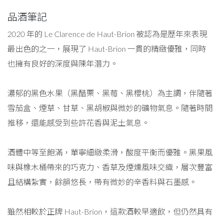
品酒筆記
2020 年的 Le Clarence de Haut-Brion 被認為是歷年來表現
最出色的之一，展現了 Haut-Brion 一貫的精緻優雅，同時
也擁有良好的深度與陳年潛力。
濃郁的黑色水果（黑醋栗、黑莓、黑櫻桃）為主調，伴隨著
雪茄盒、煙草、甘草、黑胡椒與微妙的礦物氣息。隨著時間
推移，還能感受到些許花香與泥土氣息。
酒體中等至飽滿，單寧細緻柔滑，酸度平衡而優雅。黑果風
味與橡木桶帶來的巧克力、香草及煙燻風味交織，層次豐富
且結構紮實，餘韻悠長，帶有微妙的辛香料與石墨感。
雖然相較於正牌 Haut-Brion，這款酒較早適飲，但仍然具有