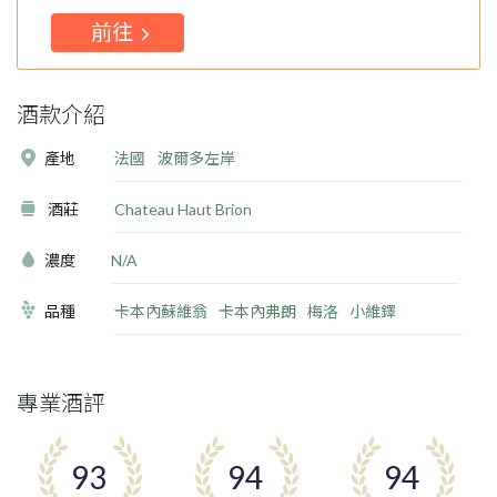
前往
酒款介紹
產地
法國
波爾多左岸
酒莊
Chateau Haut Brion
濃度
N/A
品種
卡本內蘇維翁
卡本內弗朗
梅洛
小維鐸
專業酒評
93
94
94