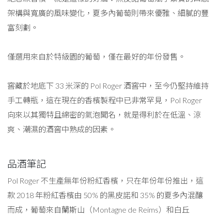
架構與寬廣的風味變化，夏多內葡萄則帶來優雅、細膩的豐
富刻劃。
僅選用來自於特級園的葡萄，僅在最好的年份發售。
窖藏於地底下 33 米深的 Pol Roger 酒窖中，至今仍堅持維持
手工轉瓶，這在現在的香檳製程中已非常罕見，Pol Roger
向來以其獨特且綿密的氣泡聞名，就是得利於在低溫、涼
爽、潮濕的酒窖中熟成的因素。
品酒筆記
Pol Roger 不生產無年份粉紅香檳，只在年份年份推出，這
款 2018 年粉紅香檳由 50% 的黑皮諾和 35% 的夏多內混釀
而成，葡萄來自蘭斯山（Montagne de Reims）和白丘