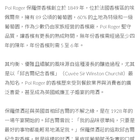
Pol Roger 保羅傑香檳創立於 1849 年，位於法國香檳區的埃
佩爾奈，擁有 89 公頃的葡萄園，60% 的土地為特級和一級
葡萄園，作為少數仍由家族經營的香檳廠，Pol Roger 堅守
品質，讓香檳有更長的熟成時間，無年份香檳需經過至少四
年的陳年，年份香檳則需 5 至 6 年。
其均衡、優雅且細膩的風味源自這種漫長的釀造過程，尤其
是以「邱吉爾紀念香檳」（Cuvée Sir Winston Churchill）最
為知名，Pol Roger 的香檳歷來受到餐飲業界與消費者的廣
泛喜愛，甚至成為英國威廉王子婚宴的用酒。
保羅傑酒莊與英國首相邱吉爾的不解之緣，是在 1928 年的
一場午宴開始的。邱吉爾曾說：「我的品味很單純，只要是
最好的事物都能輕易地滿足我。」保羅傑酒莊的這款邱吉爾
紀念款香檳，就是這樣的好酒：黑皮諾葡萄賦予紮實的口感