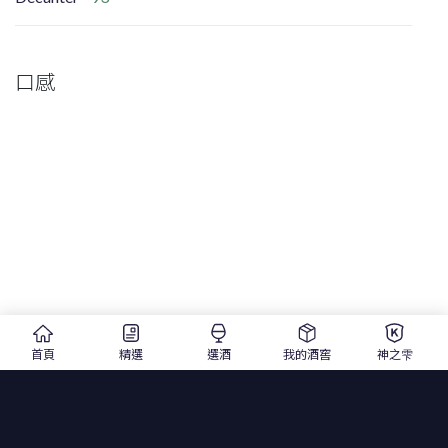
口感
首頁
精選
選酒
我的酒窖
神之雫