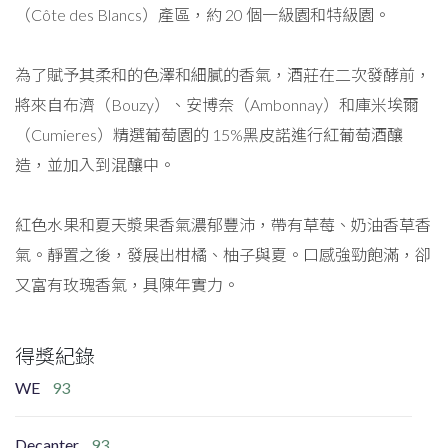
（Côte des Blancs）產區，約 20 個一級園和特級園。
為了賦予其柔和的色澤和細膩的香氣，酒莊在二次發酵前，
將來自布濟（Bouzy）、安博奈（Ambonnay）和庫米埃爾
（Cumieres）精選葡萄園的 15%黑皮諾進行紅葡萄酒釀
造，並加入到混釀中。
紅色水果和夏天漿果香氣濃郁豐沛，帶有草莓、奶油香草香
氣。靜置之後，發展出柑橘、柚子與夏。口感強勁飽滿，卻
又富有玫瑰香氣，具陳年實力。
得獎紀錄
WE
93
Decanter
93