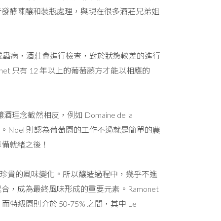
行發酵陳釀和裝瓶處理，與現在很多酒莊兄弟姐
害或蟲病，酒莊會進行檢查，對於狀態較差的進行
t 只有 12 年以上的葡萄藤方才能以相應的
截然相反，例如 Domaine de la
了。Noel 則認為葡萄園的工作不過就是簡單的農
準備就緒之後！
失去了珍貴的風味變化。所以釀造過程中，幾乎不進
，成為最終風味形成的重要元素。Ramonet
特級園則介於 50-75% 之間，其中 Le