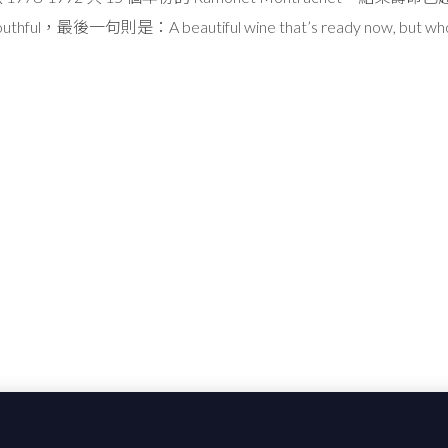
youthful，最後一句則是：A beautiful wine that’s ready now, but who