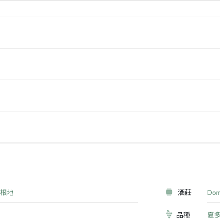
根地
酒莊
Dom
品種
夏