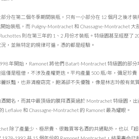
部分在第二個冬季期間裝瓶，只有一小部分在 12 個月之後才
裝瓶，而 Puligny-Montrachet 和 Chassagne-Montr
ets 和 Ruchottes 則在第三年的 1、2 月份才裝瓶。特級園甚
狀況，並無特定的規律可循，憑的都是經驗。
年開始，Ramonet 將他們 Batart-Montrachet 特級園的部分地塊與 C
是租借，不涉及產權更迭。平均產量 500 瓶/年，彌足珍貴。酒莊 0.
華麗妖豔，也非清瘦窈窕，飽滿卻不失優雅，像是林志玲般有氣
，而其中最頂級的膜拜酒莫過於 Montrachet 特級園，出產 Montra
t 的 Leflaive 和 Chassagne-Montrachet 的 Ramonet 最為耀眼。
ntrachet 除了產量少、極昂貴、很難買等名酒的共通點外，也以『超長壽』
78-1992 共 15 個年份的 Ramonet Montrachet，結果壽