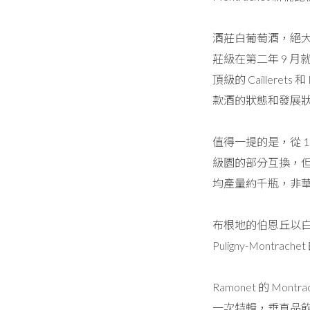
酒莊白葡萄酒，絕大
莊級在第二年 9 月就開始
頂級的 Cailler
款酒的狀態和發展
值得一提的是，從 1998 
級園的部分互換，但這僅
均產量約千瓶，非
布根地的伯恩丘以白酒聞名
Puligny-Montrache
Ramonet 的 Mo
一次特輯，垂直品飲 19