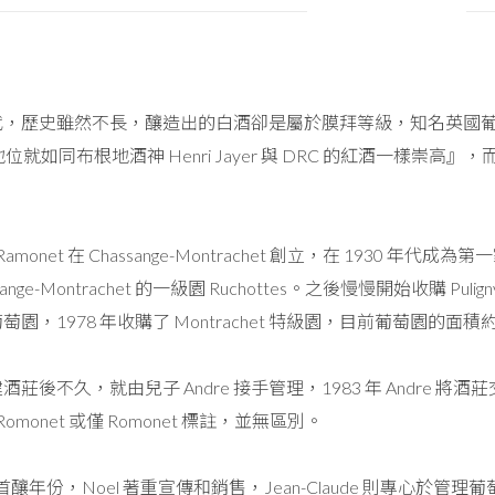
歷史雖然不長，釀造出的白酒卻是屬於膜拜等級，知名英國葡萄酒大師及
酒的地位就如同布根地酒神 Henri Jayer 與 DRC 的紅酒一
re Ramonet 在 Chassange-Montrachet 創立，在 193
ge-Montrachet 的一級園 Ruchottes。之後慢慢開始收購 Puligny-Mo
各處的葡萄園，1978 年收購了 Montrachet 特級園，目前葡萄園的面積約 
t 創建酒莊後不久，就由兒子 Andre 接手管理，1983 年 Andre 將酒莊
Romonet 或僅 Romonet 標註，並無區別。
的首釀年份，Noel 著重宣傳和銷售，Jean-Claude 則專心