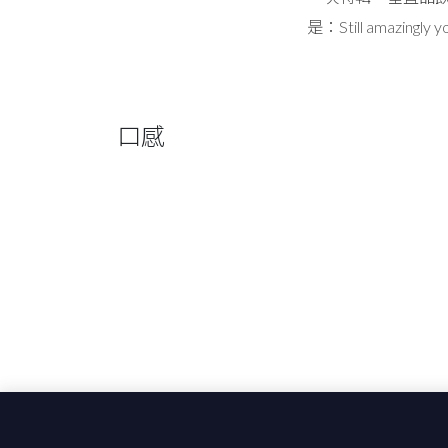
是：Still amazingly 
口感