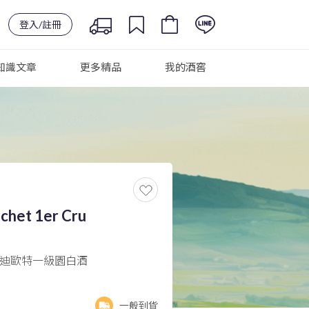
登入/註冊
知識文章
更多精品
我的酒窖
chet 1er Cru
布迪歐特一級園白酒
一般到貨