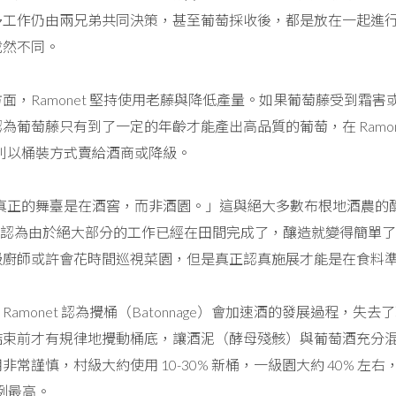
多工作仍由兩兄弟共同決策，甚至葡萄採收後，都是放在一起進
截然不同。
面，Ramonet 堅持使用老藤與降低產量。如果葡萄藤受到霜
為葡萄藤只有到了一定的年齡才能產出高品質的葡萄，在 Ramone
否則以桶裝方式賣給酒商或降級。
農真正的舞臺是在酒窖，而非酒園。」這與絕大多數布根地酒農的釀酒理念
nti 酒莊認為由於絕大部分的工作已經在田間完成了，釀造就變得簡單
級廚師或許會花時間巡視菜園，但是真正認真施展才能是在食料
amonet 認為攪桶（Batonnage）會加速酒的發展過程，
束前才有規律地攪動桶底，讓酒泥（酵母殘骸）與葡萄酒充分混合
常謹慎，村級大約使用 10-30% 新桶，一級園大約 40% 左右，而
桶比例最高。