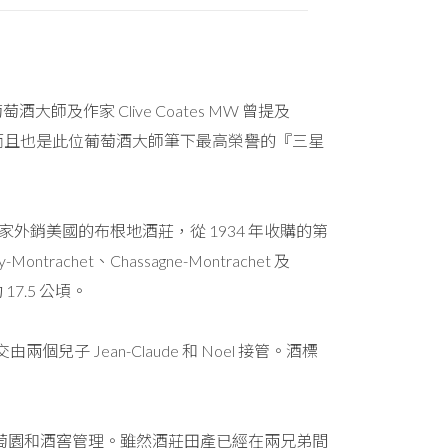
作家 Clive Coates MW 曾提及
樣崇高』，而且也是此位葡萄酒大師筆下最高榮譽的『三星
0 年代成為第一家外銷美國的布根地酒莊，從 1934 年收購的第
ntrachet、Chassagne-Montrachet 及
17.5 公頃。
交由兩個兒子 Jean-Claude 和 Noel 接管。酒標
於管理葡萄園和酒窖管理。雖然酒莊田產已經在兩兄弟間