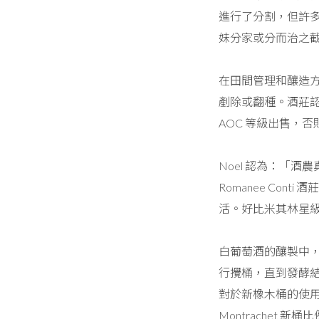
進行了分割，但許
妹分家或分而治之
在田間管理和釀造方
剷除或翻種。酒莊認
AOC 等級出售，
Noel 認為：「酒
Romanee Co
活。好比米其林星
白葡萄酒的釀製中，R
行攪桶，直到發酵結
對於新橡木桶的使用非
Montrachet 新