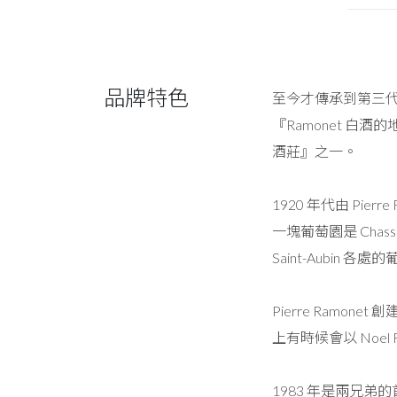
品牌特色
至今才傳承到第三代，
『Ramonet 白
酒莊』之一。
1920 年代由 Pier
一塊葡萄園是 Chassan
Saint-Aubin 
Pierre Ramone
上有時候會以 Noel 
1983 年是兩兄弟