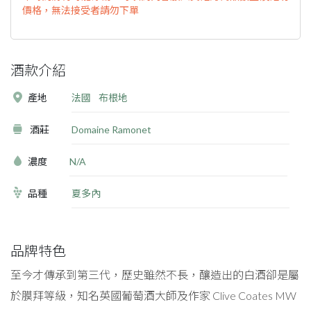
價格，無法接受者請勿下單
酒款介紹
產地
法國
布根地
酒莊
Domaine Ramonet
濃度
N/A
品種
夏多內
品牌特色
至今才傳承到第三代，歷史雖然不長，釀造出的白酒卻是屬
於膜拜等級，知名英國葡萄酒大師及作家 Clive Coates MW