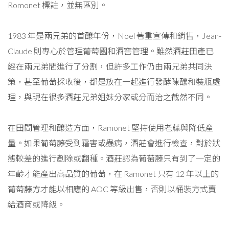
Romonet 標註，並無區別。
1983 年是兩兄弟的首釀年份，Noel 著重宣傳和銷售，Jean-
Claude 則專心於管理葡萄園和酒窖管理。雖然酒莊田產已
經在兩兄弟間進行了分割，但許多工作仍由兩兄弟共同決
策，甚至葡萄採收後，都是放在一起進行發酵陳釀和裝瓶處
理，與現在很多酒莊兄弟姐妹分家或分而治之截然不同。
在田間管理和釀造方面，Ramonet 堅持使用老藤與降低產
量。如果葡萄藤受到霜害或蟲病，酒莊會進行檢查，對於狀
態較差的進行剷除或翻種。酒莊認為葡萄藤只有到了一定的
年齡才能產出高品質的葡萄，在 Ramonet 只有 12 年以上的
葡萄藤方才能以相應的 AOC 等級出售，否則以桶裝方式賣
給酒商或降級。