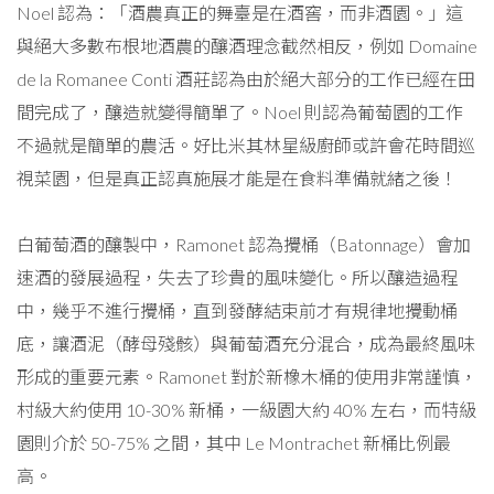
Noel 認為：「酒農真正的舞臺是在酒窖，而非酒園。」這
與絕大多數布根地酒農的釀酒理念截然相反，例如 Domaine
de la Romanee Conti 酒莊認為由於絕大部分的工作已經在田
間完成了，釀造就變得簡單了。Noel 則認為葡萄園的工作
不過就是簡單的農活。好比米其林星級廚師或許會花時間巡
視菜園，但是真正認真施展才能是在食料準備就緒之後！
白葡萄酒的釀製中，Ramonet 認為攪桶（Batonnage）會加
速酒的發展過程，失去了珍貴的風味變化。所以釀造過程
中，幾乎不進行攪桶，直到發酵結束前才有規律地攪動桶
底，讓酒泥（酵母殘骸）與葡萄酒充分混合，成為最終風味
形成的重要元素。Ramonet 對於新橡木桶的使用非常謹慎，
村級大約使用 10-30% 新桶，一級園大約 40% 左右，而特級
園則介於 50-75% 之間，其中 Le Montrachet 新桶比例最
高。