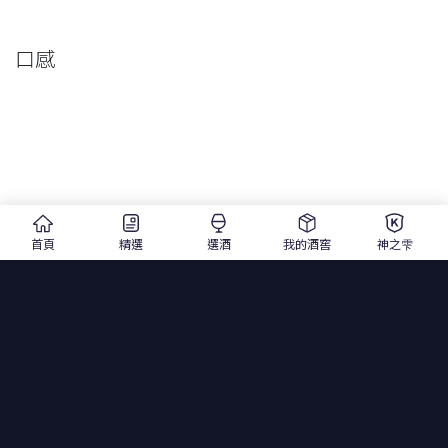
口感
首頁
精選
選酒
我的酒窖
神之雫