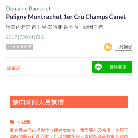
Domaine Ramonet
Puligny Montrachet 1er Cru Champs Canet
哈蒙內酒莊 普里尼-蒙哈榭 香卡內一級園白酒
2017 |750ml |白酒
不適用優惠券
一般到貨
聯絡客服
請電洽
請向客服人員詢價
小提醒
此商品由於市場變化流通速度較快，實際庫存及售價，依照下
單時間將有可能浮動，可以詢問客服人員確認商品數量及確切