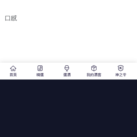
口感
首頁
精選
選酒
我的酒窖
神之雫