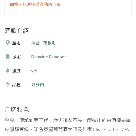
價格，無法接受者請勿下單
酒款介紹
產地
法國
布根地
酒莊
Domaine Ramonet
濃度
N/A
品種
夏多內
品牌特色
至今才傳承到第三代，歷史雖然不長，釀造出的白酒卻是屬
於膜拜等級，知名英國葡萄酒大師及作家 Clive Coates MW