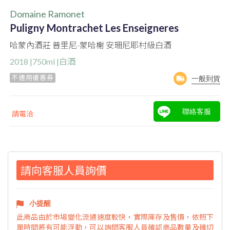
Domaine Ramonet
Puligny Montrachet Les Enseigneres
哈蒙內酒莊 普里尼-蒙哈榭 安珊尼耶村級白酒
2018 |750ml |白酒
不適用優惠券
一般到貨
聯絡客服
請電洽
請向客服人員詢價
小提醒
此商品由於市場變化流通速度較快，實際庫存及售價，依照下
單時間將有可能浮動，可以詢問客服人員確認商品數量及確切