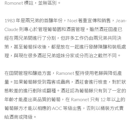
Romonet 標註，並無區別。
1983 年是兩兄弟的首釀年份，Noel 著重宣傳和銷售，Jean-
Claude 則專心於管理葡萄園和酒窖管理。雖然酒莊田產已
經在兩兄弟間進行了分割，但許多工作仍由兩兄弟共同決
策，甚至葡萄採收後，都是放在一起進行發酵陳釀和裝瓶處
理，與現在很多酒莊兄弟姐妹分家或分而治之截然不同。
在田間管理和釀造方面，Ramonet 堅持使用老藤與降低產
量。如果葡萄藤受到霜害或蟲病，酒莊會進行檢查，對於狀
態較差的進行剷除或翻種。酒莊認為葡萄藤只有到了一定的
年齡才能產出高品質的葡萄，在 Ramonet 只有 12 年以上的
葡萄藤方才能以相應的 AOC 等級出售，否則以桶裝方式賣
給酒商或降級。