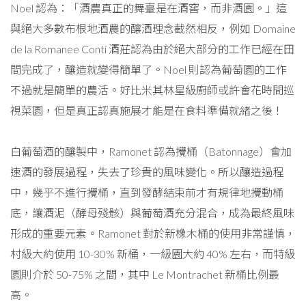
Noel 認為：「酒農真正的舞臺是在酒窖，而非酒園。」這
與絕大多數布根地酒農的釀酒理念截然相反，例如 Domaine
de la Romanee Conti 酒莊認為由於絕大部分的工作已經在田
間完成了，釀造就變得簡單了。Noel 則認為葡萄園的工作
不過就是簡單的農活。好比米其林星級廚師或許會花時間巡
視菜園，但是真正認真施展才能是在食料準備就緒之後！
白葡萄酒的釀製中，Ramonet 認為攪桶（Batonnage）會加
速酒的發展過程，失去了珍貴的風味變化。所以釀造過程
中，幾乎不進行攪桶，直到發酵結束前才有規律地攪動桶
底，讓酒泥（酵母殘骸）與葡萄酒充分混合，成為最終風味
形成的重要元素。Ramonet 對於新橡木桶的使用非常謹慎，
村級大約使用 10-30% 新桶，一級園大約 40% 左右，而特級
園則介於 50-75% 之間，其中 Le Montrachet 新桶比例最
高。