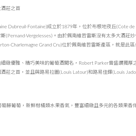
大酒莊之首
e Dubreuil-Fontaine)成立於1879年，位於布根地夜丘(Cote de 
(Pernand-Vergelesses)。由於佩南維哲雷斯沒有太多
rton-Charlemagne Grand Cru)位於佩南維哲雷斯產區，
雅、精巧美味的葡萄酒聞名，Robert Parker曾盛讚獨厚之泉酒莊(Do
首，並且與路易拉圖(Louis Latour)和路易佳鐸(Louis Jad
上葡萄藤葡萄，新鮮柑橘類水果香氣，豐富細緻且多元的各類果香