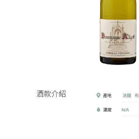
酒款介紹
產地
法國
布
濃度
N/A