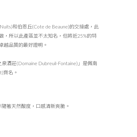
Nuits)和伯恩丘(Cote de Beaune)的交接處，此
大酒莊炒做，所以此產區並不太知名，但將近25%的特
就是此區卓越品質的最好證明。
maine Dubreuil-Fontaine)」是佩南
ot)齊名。
伴隨著天然酸度，口感清新爽脆。