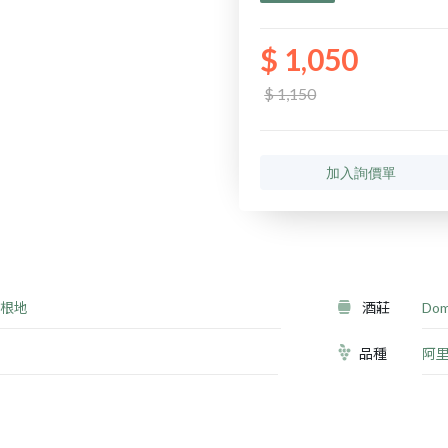
$ 1,050
$ 1,150
加入詢價單
根地
酒莊
Dom
品種
阿