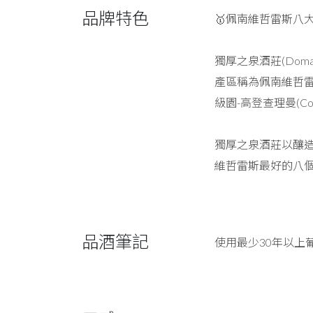
品牌特色
🥇佩南維哲雷斯八
獨厚之泉酒莊(Domain
產區稱為佩南維哲雷斯
級園-高登查理曼(Co
獨厚之泉酒莊以釀造細緻優
維哲雷斯最好的八個酒莊之
品酒筆記
使用最少30年以