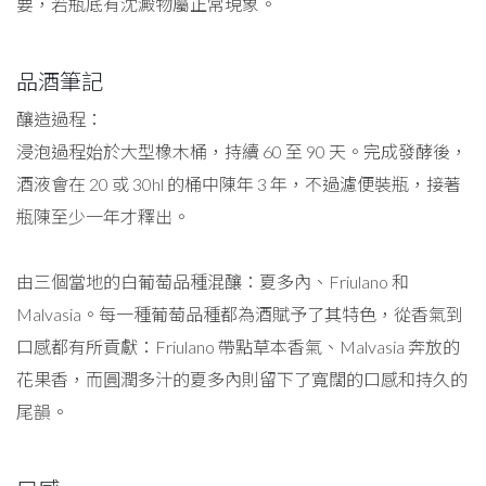
要，若瓶底有沈澱物屬正常現象。
品酒筆記
釀造過程：
浸泡過程始於大型橡木桶，持續 60 至 90 天。完成發酵後，
酒液會在 20 或 30hl 的桶中陳年 3 年，不過濾便裝瓶，接著
瓶陳至少一年才釋出。
由三個當地的白葡萄品種混釀：夏多內、Friulano 和
Malvasia。每一種葡萄品種都為酒賦予了其特色，從香氣到
口感都有所貢獻：Friulano 帶點草本香氣、Malvasia 奔放的
花果香，而圓潤多汁的夏多內則留下了寬闊的口感和持久的
尾韻。