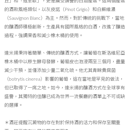
丘」和「寇里歐」，更是廣受讚譽的白酒產區。這兩個產區
的酒款風格類似，以灰皮諾（Pinot Grigio）和白蘇維濃
（Sauvignon Blanc）為主。然而，對於傳統的挑戰下，當地
的釀酒師積極創新，生產具有國際風格的白酒，改進了釀造
過程，強調果香和減少橡木桶的使用。
達米揚秉持著簡單、傳統的釀酒方式，讓葡萄在斯洛維尼亞
橡木桶中以原生酵母發酵，葡萄皮也泡浸兩至三個月，盡量
減少干預，並僅添加少量二氧化硫。他尤其青睞貴腐菌
（botrytis cinerea）影響的葡萄，這在當地是罕見的做法，
但已取得了一席之地。如今，達米揚的釀酒方式在全球享有
盛譽，其獨特的佳釀已成為世界一流餐廳的酒單上不可或缺
的選擇。
＊酒莊提醒沉澱物的存在對於保持酒的活力和保存至關重