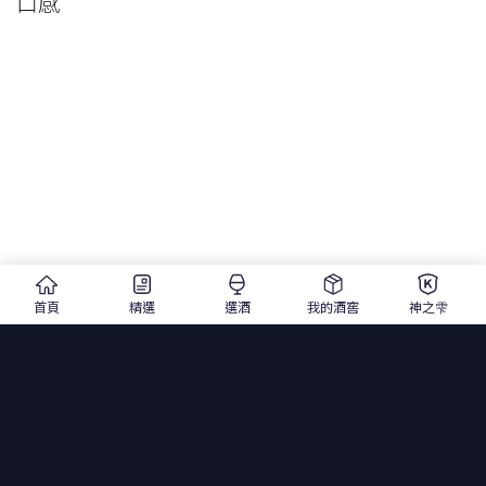
口感
首頁
精選
選酒
我的酒窖
神之雫