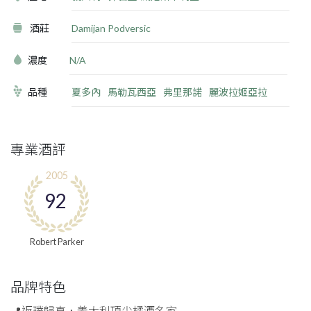
酒莊
Damijan Podversic
濃度
N/A
品種
夏多內
馬勒瓦西亞
弗里那諾
麗波拉姬亞拉
專業酒評
2005
92
Robert Parker
品牌特色
📍返璞歸真，義大利頂尖橘酒名家