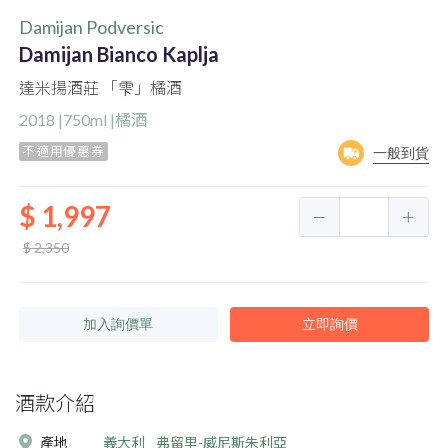
Damijan Podversic
Damijan Bianco Kaplja
達米揚酒莊 「雫」橘酒
2018 |750ml |橘酒
不適用優惠券
一般到貨
$ 1,997
$ 2,350
加入詢價單
立即詢價
酒款介紹
產地
義大利
弗留里-威尼斯朱利亞