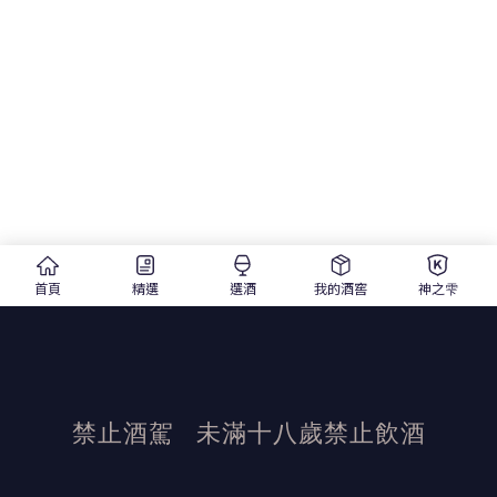
柑橘類 -
首頁
精選
選酒
我的酒窖
神之雫
禁止酒駕
未滿十八歲禁止飲酒