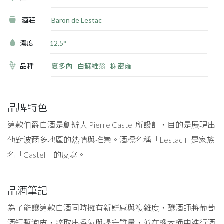
酒莊
Baron de Lestac
濃度
12.5°
品種
夏多內
白蘇維翁
榭密雍
品牌特色
這款伯爵白酒是創辦人 Pierre Castel 所設計，目的是展現出
他對波爾多地區的熱情與推崇。酒標名稱「Lestac」是家族
名「Castel」的反寫。
品酒筆記
為了能讓這款白酒同時擁有新鮮感與複雜度，釀酒師將葡萄
酒短暫泡皮，粹取出香氣與提升質量，並在橡木桶中進行酒