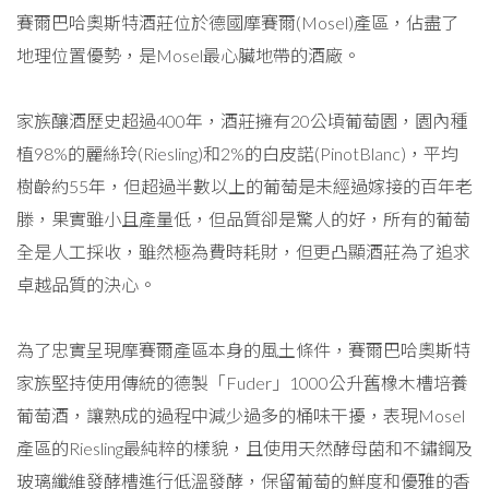
賽爾巴哈奧斯特酒莊位於德國摩賽爾(Mosel)產區，佔盡了
地理位置優勢，是Mosel最心臟地帶的酒廠。
家族釀酒歷史超過400年，酒莊擁有20公頃葡萄園，園內種
植98%的麗絲玲(Riesling)和2%的白皮諾(PinotBlanc)，平均
樹齡約55年，但超過半數以上的葡萄是未經過嫁接的百年老
滕，果實雖小且產量低，但品質卻是驚人的好，所有的葡萄
全是人工採收，雖然極為費時耗財，但更凸顯酒莊為了追求
卓越品質的決心。
為了忠實呈現摩賽爾產區本身的風土條件，賽爾巴哈奧斯特
家族堅持使用傳統的德製「Fuder」1000公升舊橡木槽培養
葡萄酒，讓熟成的過程中減少過多的桶味干擾，表現Mosel
產區的Riesling最純粹的樣貌，且使用天然酵母菌和不鏽鋼及
玻璃纖維發酵槽進行低溫發酵，保留葡萄的鮮度和優雅的香