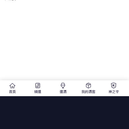
首頁
精選
選酒
我的酒窖
神之雫