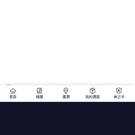
熱帶水果 - 杏桃、梨子
首頁
精選
選酒
我的酒窖
神之雫
草本 - 接骨木花、鼠尾草