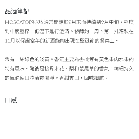
品酒筆記
MOSCATO的採收通常開始於8月末而持續到9月中旬。輕度
到中度壓榨，低溫下進行澄清。發酵約一周。第一批灌裝在
11月以保證當年的新酒能夠出現在聖誕節的餐桌上。
帶有一絲綠色的淺黃。香氣主要為杏桃等有黃色果肉水果的
特有風味。隨後是接骨木花、梨和鼠尾草的香氣。精細持久
的氣泡使口腔清爽潔淨。香甜爽口，回味細膩。
口感