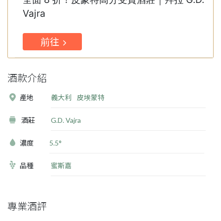
Vajra
前往
酒款介紹
產地
義大利
皮埃蒙特
酒莊
G.D. Vajra
濃度
5.5°
品種
蜜斯嘉
專業酒評