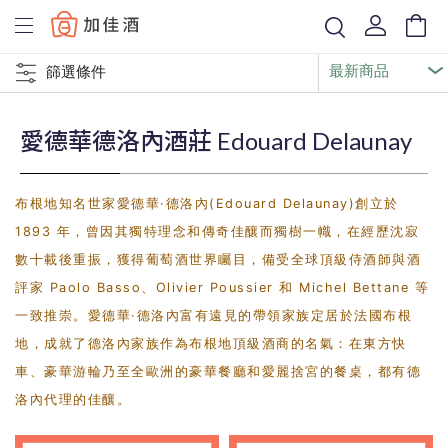
Baccus
篩選條件
愛德華德洛內酒莊 Edouard Delaunay
布根地知名世家愛德華·德洛內(Edouard Delaunay)創立於
1893 年，曾因其獨特理念和傳奇佳釀而獨樹一幟，在經歷沈寂
數十載後重振，獲得葡萄酒世界矚目，備受全球頂級侍酒師與酒
評家 Paolo Basso、Olivier Poussier 和 Michel Bettane 等
一致推崇。愛德華·德洛內富有遠見的帶領家族定居於法國布根
地，成就了德洛內家族作為布根地頂級酒商的名氣：在東方快
車、豪華游輪乃至全歐洲的豪華餐廳和愛麗捨宮的餐桌，都有德
洛內代理的佳釀。