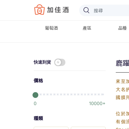
Baccus
葡萄酒
產區
品種
鹿躍酒
快速到貨
價格
來至加
大名
國膜
0
10000+
位於加
種類
有個