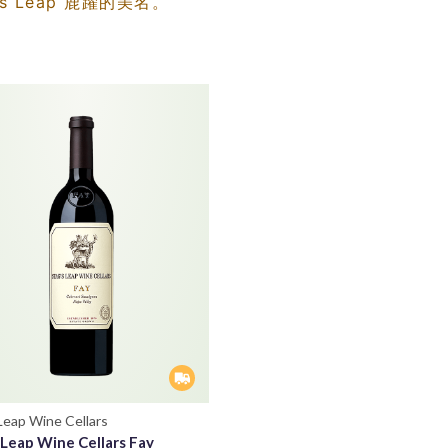
g’s Leap 鹿躍的美名。
Leap Wine Cellars
 Leap Wine Cellars Fay