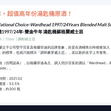
年，超值高年份湯匙桶原酒！
ational Choice-Wardhead 1997/24Years Blended Malt S
1997/24年-雙金牛年 湯匙桶蘇格蘭威士忌
4
700ml
調和威士忌
蘭父子公司堅守百富及格蘭菲迪的品牌形象，於是在酒桶售出時都會加入
」的標準，也就只能標示「調和麥芽威士忌」，並以新的名字上市發售。
說（坊間認為），以格蘭菲迪為主、調入些許百富的酒以「Wardhead」
side」。
間：2021.02
度：53.5%
：約300 瓶