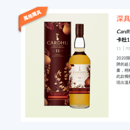
風格獨具
深具
Cardh
卡杜
11
70
202
牌的超
畫，栩
此款獨
現出溫