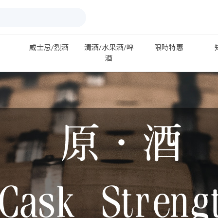
威士忌/烈酒
清酒/水果酒/啤
限時特惠
酒