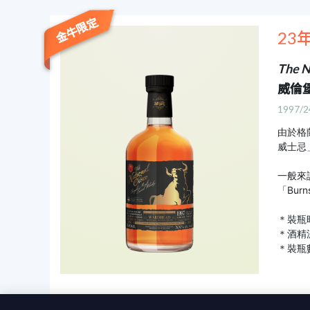
金牛限定
23
The N
威倫堡
1997/2
由於格
威士忌
一般來
「Burn
＊裝瓶時
＊酒精濃
＊裝瓶數