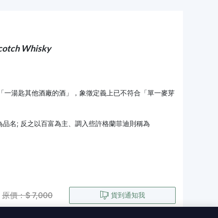
cotch Whisky
「一湯匙其他酒廠的酒」，象徵定義上已不符合「單一麥芽
為品名; 反之以百富為主、調入些許格蘭菲迪則稱為
原價：$ 7,000
貨到通知我