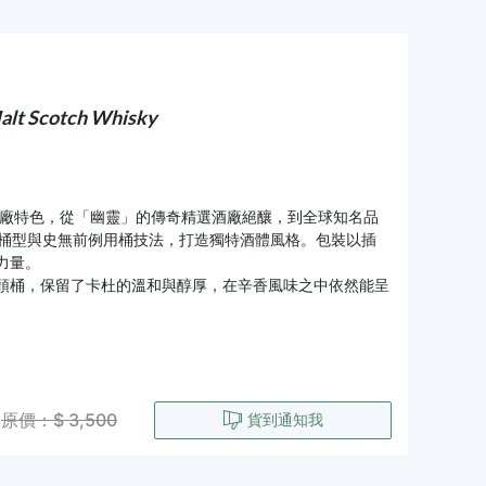
Malt Scotch Whisky
%酒廠特色，從「幽靈」的傳奇精選酒廠絕釀，到全球知名品
選不同桶型與史無前例用桶技法，打造獨特酒體風格。包裝以插
力量。
頭桶，保留了卡杜的溫和與醇厚，在辛香風味之中依然能呈
原價：$ 3,500
貨到通知我