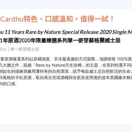
Cardhu特色、口感溫和，值得一試！
u 11 Years Rare by Nature Special Release 2020 Single 
11年原酒2020年限量臻選系列單一麥芽蘇格蘭威士忌
0ml
單一麥芽威士忌
0限量原酒臻選系列以原桶強度、非冷凝過濾的方式裝瓶，強調保留 100
凡大膽之作，延續「Rare by Nature天生珍稀」的主題，全系列特
栩如生的描繪酒廠周遭特有的自然環境，賦予每款威士忌自然鮮活的生命
特風格的卡杜原酒，取自再次充填酒桶與全新及使用過的波本美國橡木豬
和的口感。