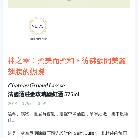
2014
91-93
Robert Parker
神之雫：柔美而柔和，彷彿張開美麗
翅膀的蝴蝶
Chateau Gruaud Larose
法國酒莊金玫瑰堡紅酒 375ml
2014
375ml
紅酒
黑莓、礦物、覆盆莓香氣，搭配中等酒體，單寧細緻、集中度絕
佳。
這是一款為長期陳釀而預先設計的 Saint Julien，其精確的飾面