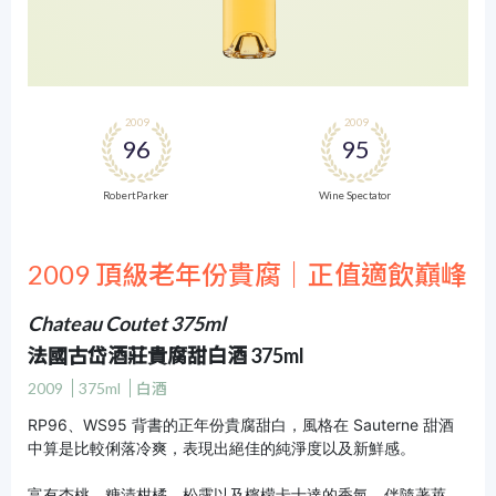
2009
2009
96
95
Robert Parker
Wine Spectator
2009 頂級老年份貴腐｜正值適飲巔峰
Chateau Coutet 375ml
法國古岱酒莊貴腐甜白酒 375ml
2009
375ml
白酒
RP96、WS95 背書的正年份貴腐甜白，風格在 Sauterne 甜酒
中算是比較俐落冷爽，表現出絕佳的純淨度以及新鮮感。
富有杏桃、糖漬柑橘、松露以及檸檬卡士達的香氣，伴隨著萊