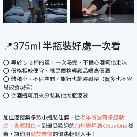
📍375ml 半瓶裝好處一次看
⭕️ 等於 1~2 杯的量，一次喝完，不擔心酒氧化走味
⭕️ 價格相較便宜、親民價格輕鬆品嚐高價酒
⭕️ 體積小、不佔空間，旅行也能輕鬆帶（買多也不容
易被發現🤫）
⭕️ 空酒瓶可用來分裝其他大瓶酒液
加佳酒搜集多款小瓶裝佳釀，從
老年份波爾多級數
酒、貴腐甜白
，到最受歡迎的
加州膜拜酒 Opus One
都
有，讓你用
低於市價
的優惠輕鬆入手！