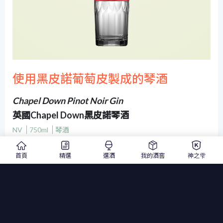
使用黑皮諾葡萄皮製成的琴酒
Chapel Down Pinot Noir Gin
英國Chapel Down黑皮諾琴酒
NV
750ml
琴酒
♕ 2021 年琴酒大師賽銀獎
首頁
精選
選酒
我的酒窖
神之雫
帶有紅色漿果的微妙香氣，完美平衡了杜松子的口感和清爽的柑
橘味。
用來自 Chapel Down 的蒸餾黑皮諾葡萄皮製成，
注入杜松子、香菜、干紅漿果、玫瑰花蕾、柑橘類水果、玫瑰果
等，
獨特釀製方式完美反應了黑皮諾的特點。