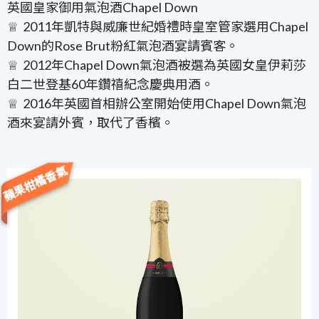
英國皇家御用氣泡酒
Chapel Down
♕ 2011年凱特與威廉世紀婚禮時皇室管家選用
Chapel
Down
的
Rose Brut
粉紅氣泡酒宴請賓客。
♕ 2012年
Chapel Down
氣泡酒被選為英國女皇伊莉莎
白二世登基
60
年鑽禧紀念慶典用酒。
♕ 2016年英國首相辦公室開始使用
Chapel Down
氣泡
酒來宴請外賓，取代了香檳。
蘋果柑橘香氣