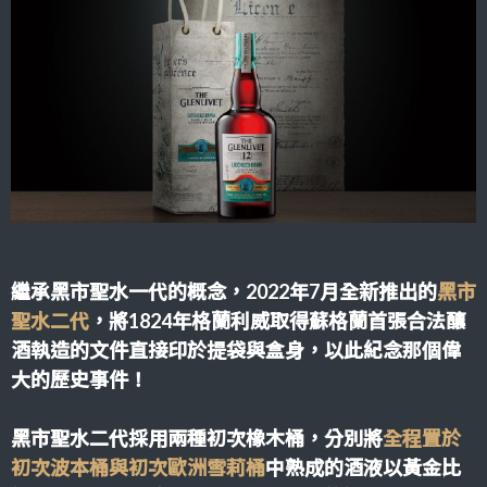
繼承黑市聖水一代的概念，2022年7月全新推出的
黑市
聖水二代
，將1824年格蘭利威取得蘇格蘭首張合法釀
酒執造的文件直接印於提袋與盒身，以此紀念那個偉
大的歷史事件！
黑市聖水二代採用兩種初次橡木桶，分別將
全程置於
初次波本桶與初次歐洲雪莉桶
中熟成的酒液以黃金比