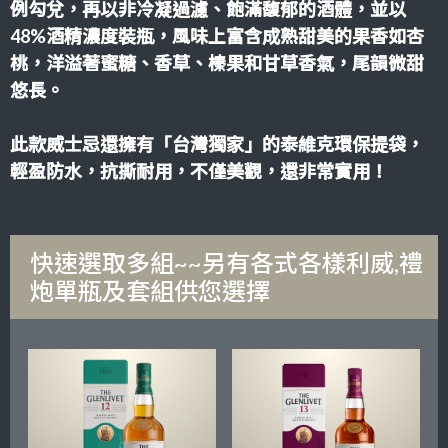
例勾兌，再以非冷凝過濾、飽滿馥郁的酒體，並以
48%酒精濃度裝瓶，風味上富含成熟甜美的果香如杏
桃，洋溢著蜜糖、香草、榛果和甘草香氣，尾韻微甜
悠長。
此款威士忌還擁有「台灣獨家」的泰維克環保提袋，
輕盈防水，抗撕耐用，不僅美觀，還非常實用！
快速選取多組~~另有各式各樣利威,禮
炮單瓶及套組供您選擇