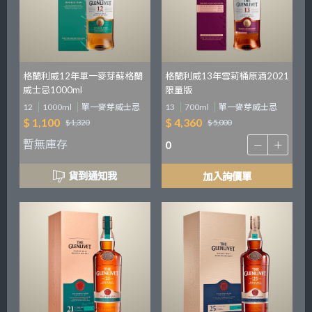
格蘭利威12年單一麥芽蘇格蘭
格蘭利威13年雪莉桶原酒2021
威士忌1000ml
限量版
12
1000ml
單一麥芽威士忌
13
700ml
單一麥芽威士忌
$ 1,100
$ 4,360
$ 1,320
$ 5,000
暫無庫存
貨到通知我
加入詢價單