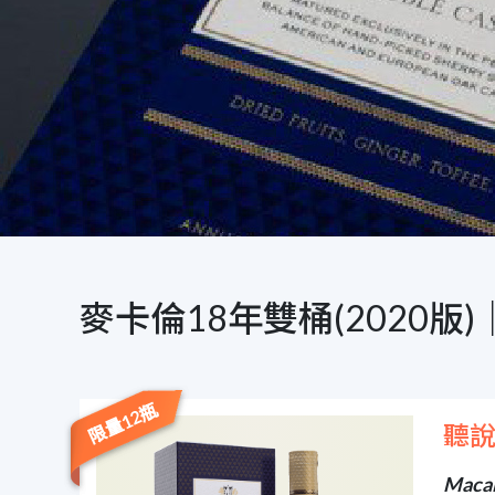
麥卡倫18年雙桶(2020版
限量12瓶
聽說
Macal