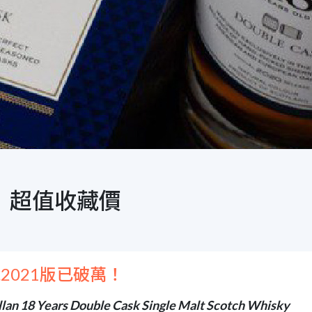
)｜超值收藏價
2021版已破萬！
lan 18 Years Double Cask Single Malt Scotch Whisky