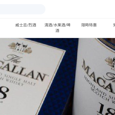
威士忌/烈酒
清酒/水果酒/啤
限時特惠
酒