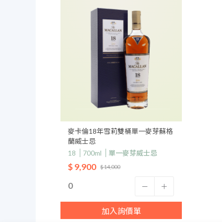
麥卡倫18年雪莉雙桶單一麥芽蘇格
蘭威士忌
18
700ml
單一麥芽威士忌
$ 9,900
$ 14,000
加入詢價單