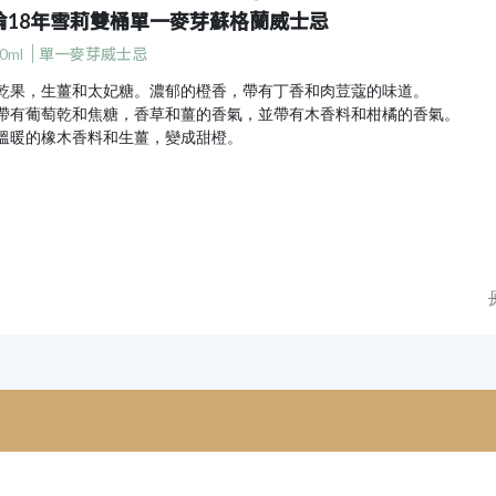
倫18年雪莉雙桶單一麥芽蘇格蘭威士忌
0ml
單一麥芽威士忌
乾果，生薑和太妃糖。濃郁的橙香，帶有丁香和肉荳蔻的味道。
帶有葡萄乾和焦糖，香草和薑的香氣，並帶有木香料和柑橘的香氣。
溫暖的橡木香料和生薑，變成甜橙。