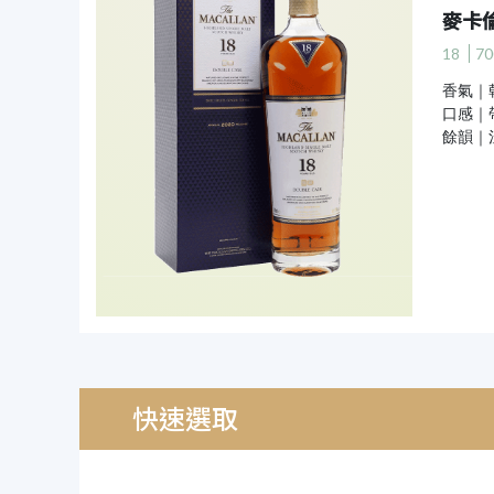
麥卡
18
70
香氣｜
口感｜
餘韻｜
快速選取