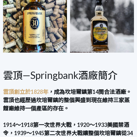
雲頂—Springbank酒廠簡介
雲頂創立於1828年
，成為坎培爾鎮第14間合法酒廠。
雲頂也經歷過坎培爾鎮的整個興盛到現在維持三家蒸
餾廠維持一個產區的存在。
1914～1918第一次世界大戰，1920～1933美國禁酒
令，1939～1945第二次世界大戰
讓整個坎培爾鎮從34