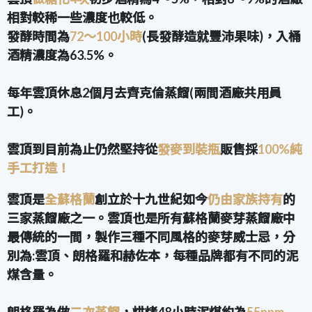
相對較稀一些濃度也較低。
發酵時間為
72～100小時
(長發酵造就豐沛果味)，入桶
酒精濃度為63.5%。
每年雲頂休息2個月去齊克倫蒸餾(兩間酒廠共用員
工)。
雲頂到目前為止仍然堅持從
發麥到裝瓶
販售採
100%純
手工打造！
雲頂是
全蘇格蘭
創立於十九世紀如今
仍由家族持有
的
三家蒸餾廠之一。雲頂也是所有蘇格蘭麥芽蒸餾廠中
最傳統的一間，製作三種不同風格的麥芽威士忌，分
別為:雲頂、朗格羅和赫佐本，每種品牌都有不同的泥
煤含量。
朗格羅為做
二次蒸餾
，烘烤48小時泥煤約為
55ppm