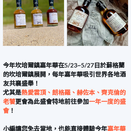
今年坎培爾鎮嘉年華在5/23~5/27日於蘇格蘭
的坎培爾鎮展開，每年嘉年華吸引世界各地酒
友共襄盛舉
！
尤其是
熱愛雲頂、朗格羅、赫佐本、齊克倫的
老饕
更會為此盛會特地前往參加
一年一度的盛
會
！
小編讓您免去當地，也能直接體驗今年
嘉年華