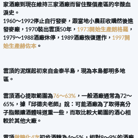
家酒廠到現在維持三家酒廠而留住整個產區的辛酸血
淚史。
1960～1992停止自行發麥，跟當地小農莊收購然後進
發麥廠，
1970裝出雲頂50年，
1973開始生產朗格羅
，
1979～1988酒廠休停，
1989酒廠恢復運作，
1997開
始生產赫佐本
。
雲頂的泥煤起初來自金泰半島，現為本島都明多地
區。
雲頂酒心提取範圍為
76～63%
，一般酒廠通常為72～
65%，據『邱德夫老師』說：可能酒廠為了取得高分
子脂類讓酒體味道重一些，而取比較大範圍的酒心相
較於其他大廠。
雲頂
做糖化4次
初步酒精為4～5%，相對8～9%的酒廠