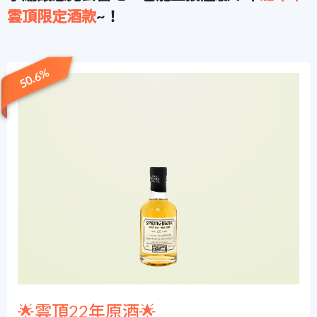
雲頂限定酒款
~！
50.6%
🌟雲頂22年原酒🌟