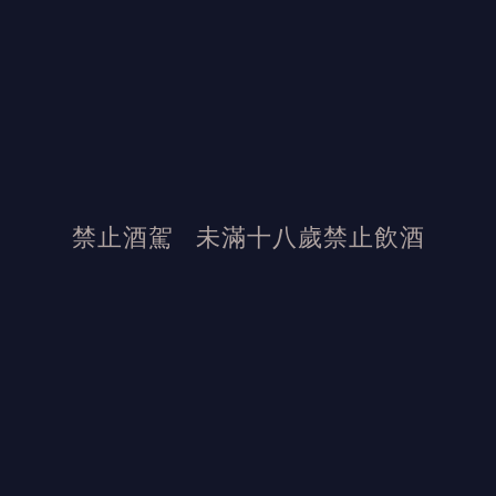
禁止酒駕
未滿十八歲禁止飲酒
發布日期：2022/8/3
活動結束後加佳酒保有活動最終解釋權