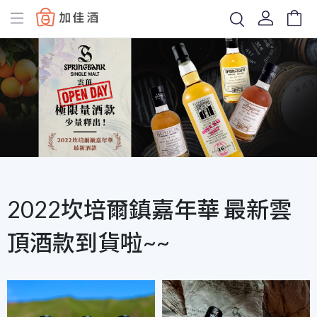
Baccus
2022坎培爾鎮嘉年華 最新雲
頂酒款到貨啦~~