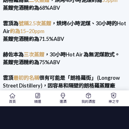
蒸餾完酒精約為68%ABV
雲頂為
號稱2.5次蒸餾
，烘烤6小時泥煤、30小時的Hot
Air
約為15~20ppm
蒸餾完酒精約為71.5%ABV
赫佐本為
三次蒸餾
，30小時Hot Air 為無泥煤款式。
蒸餾完酒精約為75%ABV
雲頂
最初的名稱
很有可能是「朗格羅街」 (Longrow
Street Distillery)，因容易和隔壁的朗格羅蒸餾廠
(Longrow Distillery]搞混，不久後更名為雲頂，據說
是1828年由一位威廉·里德(William Reid)建立的，他經
首頁
精選
選酒
我的酒窖
神之雫
由聯姻與米契爾家族建立了聯繫。