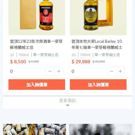
雲頂12年23批次原酒單一麥芽
雲頂本地大麥Local Barley 10
蘇格蘭威士忌
年第七版單一麥芽蘇格蘭威士
忌
12
700ml
單一麥芽威士忌
10
700ml
單一麥芽威士忌
$ 8,500
$ 29,888
$ 9,000
$ 33,000
加入詢價單
加入詢價單
更多酒款