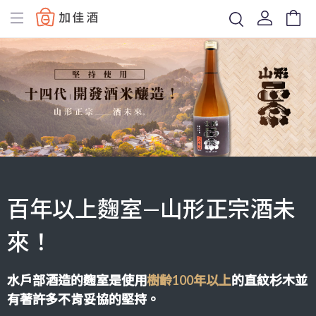
Baccus
百年以上麴室—山形正宗酒未
來！
水戶部酒造的麴室是使用
樹齡100年以上
的直紋杉木並
有著許多不肯妥協的堅持。