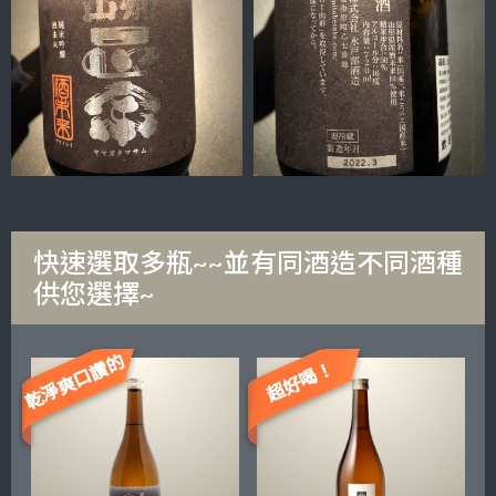
快速選取多瓶~~並有同酒造不同酒種
供您選擇~
乾淨爽口讚的
超好喝！