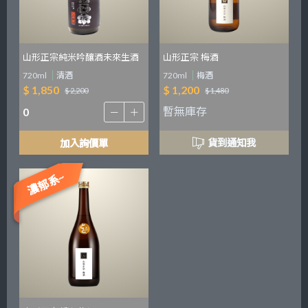
山形正宗純米吟釀酒未來生酒
山形正宗 梅酒
720ml
清酒
720ml
梅酒
$ 1,850
$ 1,200
$ 2,200
$ 1,480
暫無庫存
貨到通知我
加入詢價單
濃郁系~