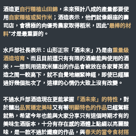
酒造更
自行種植山田錦
，未來預計八成的產量都要使
用
自家種植或契作米
；酒造表示，他們就像銀座的壽
司店，會積極的向優秀農家取得稻米，因此"
最棒的材
料
"才是最重要的。
水戶部社長表示：山形正宗「酒未来」乃是由
重量級
酒造培育
、而且目前還只有有限的酒廠能夠使用的酒
米，一想到用這款米釀出的作品會被放在各家菁英酒
造之間一較高下，就不自覺地繃緊神經，即使已經釀
過好幾個批次了，這樣的心情仍大致上沒有改變。
不過水戶部酒造現在更能掌握
「酒未來」的特性
，對
於釀出
品質穩定美味
又有著
明顯特色的作品
已經駕輕
就熟，希望今年也能與大家分享只有這個時期才有的
美味生酒版本，十分有存在感的酒體上點綴以亮麗酸
味，是一款不過於纖瘦的作品，與
春天的當令食材搭