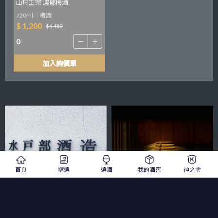
山形正宗 濃郁梅酒
720ml
梅酒
$ 1,200
$ 1,480
加入詢價單
首頁
精選
選酒
我的酒窖
神之雫