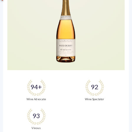
94+
92
Wine Advocate
Wine Spectator
93
Vinous