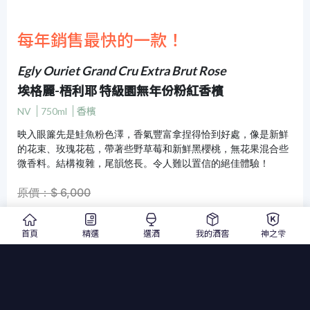
每年銷售最快的一款！
Egly Ouriet Grand Cru Extra Brut Rose
埃格麗-梧利耶 特級園無年份粉紅香檳
NV
750ml
香檳
映入眼簾先是鮭魚粉色澤，香氣豐富拿捏得恰到好處，像是新鮮
的花束、玫瑰花苞，帶著些野草莓和新鮮黑櫻桃，無花果混合些
微香料。結構複雜，尾韻悠長。令人難以置信的絕佳體驗！
原價：$ 6,000
貨到通知我
首頁
精選
選酒
我的酒窖
神之雫
只有在香檳才會出現的特殊酒