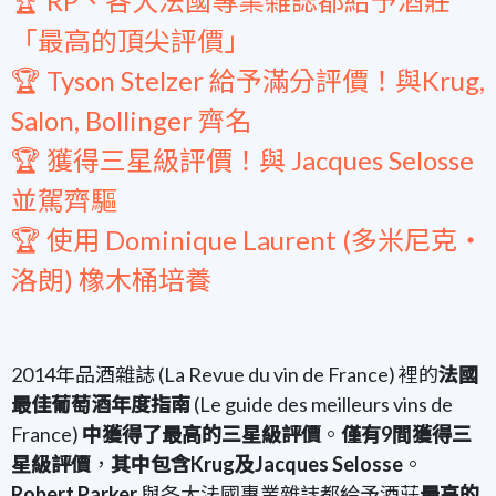
🏆 RP、各大法國專業雜誌都給予酒莊
「最高的頂尖評價」
🏆 Tyson Stelzer 給予滿分評價！
與Krug,
Salon, Bollinger 齊名
🏆 獲得三星級評價！與 Jacques Selosse
並駕齊驅
🏆 使用 Dominique Laurent (多米尼克・
洛朗) 橡木桶培養
2014年品酒雜誌 (La Revue du vin de France) 裡的
法國
最佳葡萄酒年度指南
(Le guide des meilleurs vins de
France)
中獲得了最高的三星級評價
。
僅有9間獲得三
星級評價
，
其中包含Krug及Jacques Selosse
。
Robert Parker
與各大法國專業雜誌都給予酒莊
最高的