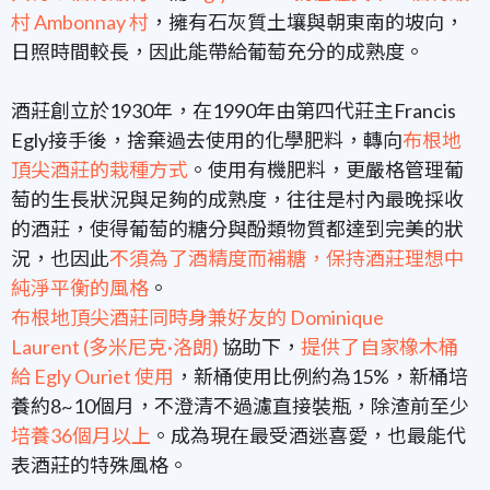
村 Ambonnay 村
，擁有石灰質土壤與朝東南的坡向，
日照時間較長，因此能帶給葡萄充分的成熟度。
酒莊創立於1930年，在1990年由第四代莊主Francis
Egly接手後，捨棄過去使用的化學肥料，轉向
布根地
頂尖酒莊的栽種方式
。使用有機肥料，更嚴格管理葡
萄的生長狀況與足夠的成熟度，往往是村內最晚採收
的酒莊，使得葡萄的糖分與酚類物質都達到完美的狀
況，也因此
不須為了酒精度而補糖，
保
持酒莊理想中
純淨平衡的風格
。
布根地頂尖酒莊同時身兼好友的 Dominique
Laurent (多米尼克·洛朗)
協助下，
提供了自家橡木桶
給 Egly Ouriet 使用
，新桶使用比例約為15%，新桶培
養約8~10個月，不澄清不過濾直接裝瓶，除渣前至少
培養36個月以上
。成為現在最受酒迷喜愛，也最能代
表酒莊的特殊風格。